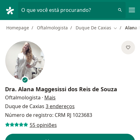
Men
O que você está procurando?
Homepage
Oftalmologista
Duque De Caxias
Alana 
Mudar de ci
Dra.
Alana Maggesissi dos Reis de Souza
sobre as especializações
Oftalmologista
·
Mais
Duque de Caxias
3 endereços
Número de registro: CRM RJ 1023683
55 opiniões