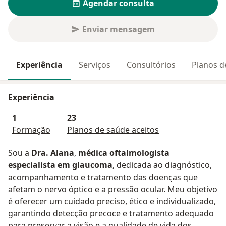
Agendar consulta
Enviar mensagem
Experiência
Serviços
Consultórios
Planos d
Experiência
1
23
Formação
Planos de saúde aceitos
Sou a
Dra. Alana
,
médica oftalmologista
especialista em glaucoma
, dedicada ao diagnóstico,
acompanhamento e tratamento das doenças que
afetam o nervo óptico e a pressão ocular. Meu objetivo
é oferecer um cuidado preciso, ético e individualizado,
garantindo detecção precoce e tratamento adequado
para preservar a visão e a qualidade de vida dos