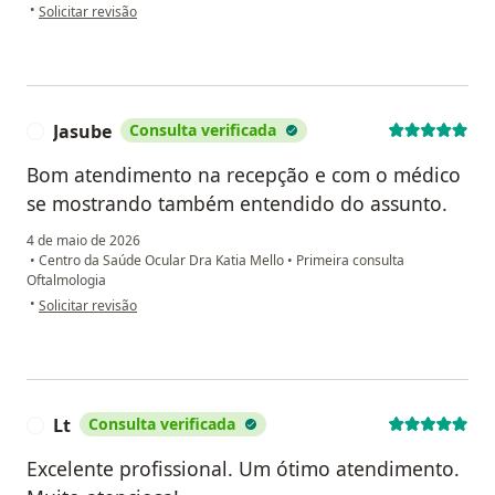
na opinião do utilizador Renata
•
Solicitar revisão
Jasube
Consulta verificada
J
Bom atendimento na recepção e com o médico
se mostrando também entendido do assunto.
4 de maio de 2026
•
Centro da Saúde Ocular Dra Katia Mello
•
Primeira consulta
Oftalmologia
na opinião do utilizador Jasube
•
Solicitar revisão
Lt
Consulta verificada
L
Excelente profissional. Um ótimo atendimento.