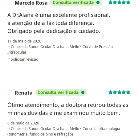
Marcelo Rosa
Consulta verificada
M
A Dr.Alana é uma excelente profissional,
a atenção dela faz toda diferença.
Obrigado pela dedicação e cuidado.
11 de maio de 2026
•
Centro da Saúde Ocular Dra Katia Mello
•
Curva de Pressão
Intraocular
na opinião do utilizador Marcelo Rosa
•
Solicitar revisão
Renata
Consulta verificada
R
Ótimo atendimento, a doutora retirou todas as
minhas duvidas e me examinou muito bem.
6 de maio de 2026
•
Centro da Saúde Ocular Dra Katia Mello
•
Consulta oftalmologia
(tonometria, fundo de olho e refração)