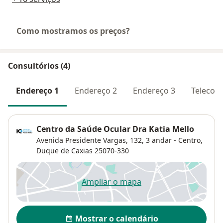
Como mostramos os preços?
Consultórios (4)
Endereço 1
Endereço 2
Endereço 3
Telecons
Centro da Saúde Ocular Dra Katia Mello
Avenida Presidente Vargas, 132, 3 andar - Centro,
Duque de Caxias
25070-330
Ampliar o mapa
abre num novo separador
Disponibilidade
Mostrar o calendário