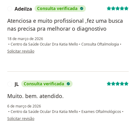
Adeilza
Consulta verificada
A
Atenciosa e muito profissional ,fez uma busca
nas precisa pra melhorar o diagnostivo
18 de março de 2026
•
Centro da Saúde Ocular Dra Katia Mello
•
Consulta Oftalmologia
•
na opinião do utilizador Adeilza
Solicitar revisão
JL
Consulta verificada
J
Muito. bem. atendido.
6 de março de 2026
•
Centro da Saúde Ocular Dra Katia Mello
•
Exames Oftalmológicos
•
na opinião do utilizador JL
Solicitar revisão