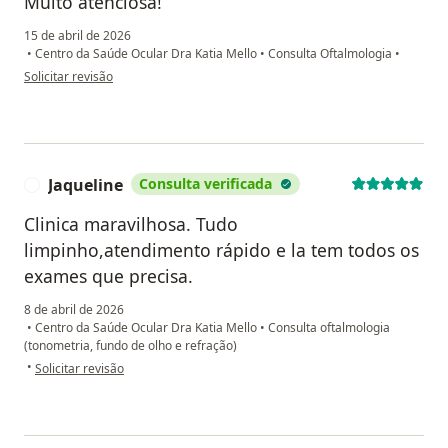
Muito atenciosa!
15 de abril de 2026
•
Centro da Saúde Ocular Dra Katia Mello
•
Consulta Oftalmologia
•
na opinião do utilizador Lt
Solicitar revisão
Jaqueline
Consulta verificada
J
Clinica maravilhosa. Tudo
limpinho,atendimento rápido e la tem todos os
exames que precisa.
8 de abril de 2026
•
Centro da Saúde Ocular Dra Katia Mello
•
Consulta oftalmologia
(tonometria, fundo de olho e refração)
na opinião do utilizador Jaqueline
•
Solicitar revisão