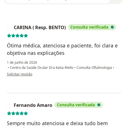
CARINA ( Resp. BENTO)
Consulta verificada
C
Ótima médica, atenciosa e paciente, foi clara e
objetiva nas explicações
1 de junho de 2026
•
Centro da Saúde Ocular Dra Katia Mello
•
Consulta Oftalmologia
•
na opinião do utilizador CARINA ( Resp. BENTO)
Solicitar revisão
Fernando Amaro
Consulta verificada
F
Sempre muito atenciosa e deixa tudo bem