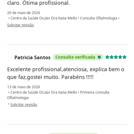
claro. Ótima profissional.
20 de maio de 2026
•
Centro da Saúde Ocular Dra Katia Mello
•
Consulta Oftalmologia
•
na opinião do utilizador Fernando Amaro
Solicitar revisão
Patricia Santos
Consulta verificada
P
Excelente profissional,atenciosa, explica bem o
que faz,gostei muito. Parabéns !!!!!
13 de maio de 2026
•
Centro da Saúde Ocular Dra Katia Mello
•
Primeira consulta
Oftalmologia
na opinião do utilizador Patricia Santos
•
Solicitar revisão