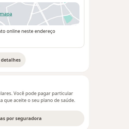
 mapa
re num novo separador
nto online neste endereço
 detalhes
bre o endereço
culares. Você pode pagar particular
ta que aceite o seu plano de saúde.
tas por seguradora