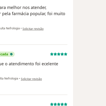
para melhor nos atender,
pela farmácia popular, foi muito
na opinião do utilizador Ednara
ulta Nefrologia
•
Solicitar revisão
icada
e o atendimento foi ecelente
na opinião do utilizador Sergio Soares Teixeira
lta Nefrologia
•
Solicitar revisão