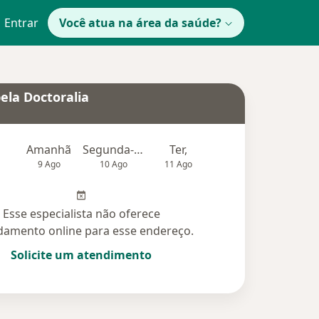
Entrar
Você atua na área da saúde?
ela Doctoralia
Amanhã
Segunda-feira
Ter,
Qua
Qui,
9 Ago
10 Ago
11 Ago
12 Ago
13 Ag
Esse especialista não oferece
amento online para esse endereço.
Solicite um atendimento