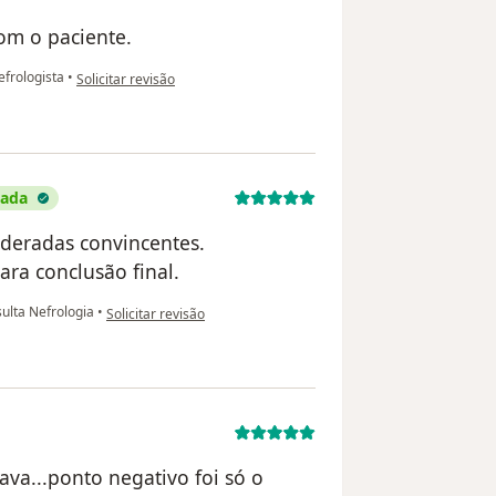
om o paciente.
na opinião do utilizador Maria
frologista
•
Solicitar revisão
cada
ideradas convincentes.
ra conclusão final.
na opinião do utilizador Jales de Aquino Silva
ulta Nefrologia
•
Solicitar revisão
ava...ponto negativo foi só o