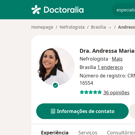
especiali
Homepage
Nefrologista
Brasília
Andress
Mudar de ci
Dra.
Andressa Maria
sobre
Nefrologista
·
Mais
Brasília
1 endereço
Número de registro: CR
16554
36 opiniões
Informações de contato
Experiência
Serviços
Consultório