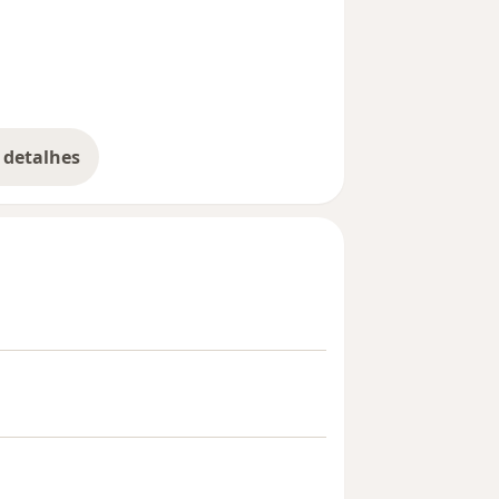
more_diseases
 detalhes
bre a experiência