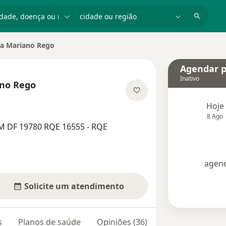
dade, doença ou nome
cidade ou região
a Mariano Rego
dade
Agendar p
Inativo
no Rego
 as especializações
Hoje
8 Ago
M DF 19780 RQE 16555 - RQE
agend
Solicite um atendimento
s
Planos de saúde
Opiniões (36)