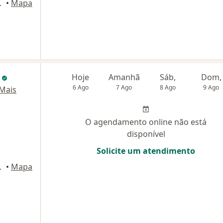
ar - sala 2, Recife
•
Mapa
i
Hoje
Amanhã
Sáb,
Dom,
6 Ago
7 Ago
8 Ago
9 Ago
Mais
O agendamento online não está
disponível
Solicite um atendimento
ar - sala 2, Recife
•
Mapa