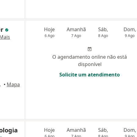
er
Hoje
Amanhã
Sáb,
Dom,
6 Ago
7 Ago
8 Ago
9 Ago
Mais
O agendamento online não está
disponível
Solicite um atendimento
ar - sala 2, Recife
•
Mapa
ologia
Hoje
Amanhã
Sáb,
Dom,
6 Ago
7 Ago
8 Ago
9 Ago