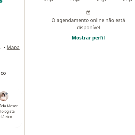
O agendamento online não está
disponível
Mostrar perfil
ar - sala 2, Recife
•
Mapa
ico
úcia Moser
iologista
diátrico