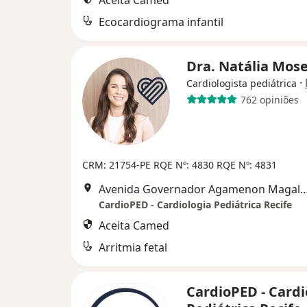
Aceita Camed
Ecocardiograma infantil
Dra. Natália Mos
·
Cardiologista pediátrica
762 opiniões
CRM: 21754-PE
RQE Nº: 4830
RQE Nº: 4831
Avenida Governador Agamenon Magalhães 4760 - Edf. garagem 7 and
CardioPED - Cardiologia Pediátrica Recife
Aceita Camed
Arritmia fetal
CardioPED - Cardi