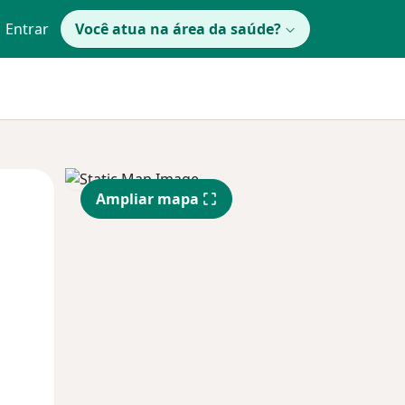
Entrar
Você atua na área da saúde?
Segunda-feira
Ter,
Qua
Ampliar mapa
10 Ago
11 Ago
12 Ago