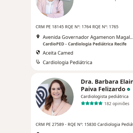
CRM PE 18145
RQE Nº: 1764
RQE Nº: 1765
Avenida Governador Agamenon Magalhães 4760 - Edf. garagem 7 and
CardioPED - Cardiologia Pediátrica Recife
Aceita Camed
Cardiologia Pediátrica
Dra. Barbara Elai
Paiva Felizardo
Cardiologista pediátrica
182 opiniões
CRM PE 27589
- RQE Nº: 15830 Cardiologia Pediá