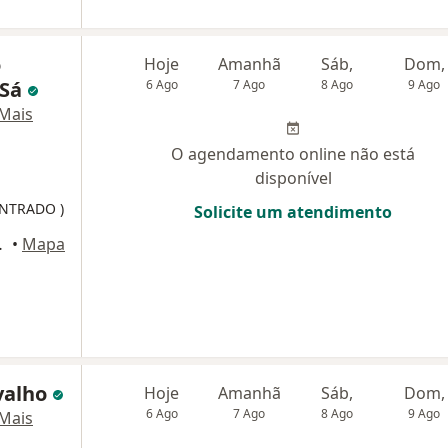
o
Hoje
Amanhã
Sáb,
Dom,
 Sá
6 Ago
7 Ago
8 Ago
9 Ago
Mais
O agendamento online não está
disponível
NTRADO )
Solicite um atendimento
ar - sala 2, Recife
•
Mapa
valho
Hoje
Amanhã
Sáb,
Dom,
6 Ago
7 Ago
8 Ago
9 Ago
Mais