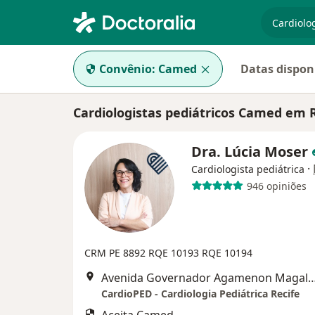
especiali
Convênio:
Camed
Datas dispon
Cardiologistas pediátricos Camed em 
Dra. Lúcia Moser
·
Cardiologista pediátrica
946 opiniões
CRM PE 8892
RQE 10193
RQE 10194
Avenida Governador Agamenon Magalhães 4760 - Edf. garagem 7 and
CardioPED - Cardiologia Pediátrica Recife