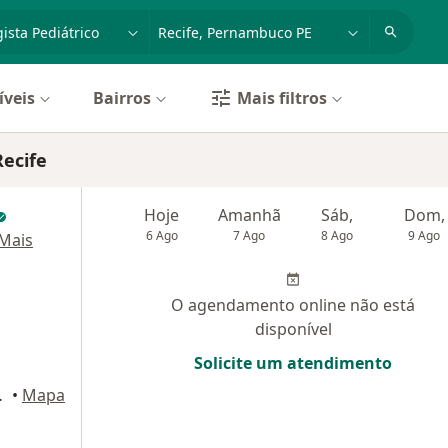
dade, doença ou nome
cidade ou região
íveis
Bairros
Mais filtros
Recife
Hoje
Amanhã
Sáb,
Dom,
6 Ago
7 Ago
8 Ago
9 Ago
Mais
O agendamento online não está
disponível
Solicite um atendimento
ar - sala 2, Recife
•
Mapa