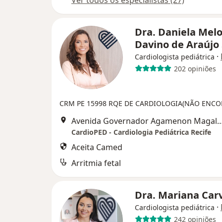
Ver todos os especialistas (27)
Dra. Daniela Mel
Davino de Araújo
·
Cardiologista pediátrica
202 opiniões
CRM PE 15998
RQE DE CARDIOLOGIA(NÃO ENCO
Avenida Governador Agamenon Magalhães 4760 - Edf. garagem 7 and
CardioPED - Cardiologia Pediátrica Recife
Aceita Camed
Arritmia fetal
Dra. Mariana Car
·
Cardiologista pediátrica
242 opiniões