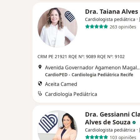
Dra. Taiana Alves
·
Cardiologista pediátrica
263 opiniões
CRM PE 21921
RQE Nº: 9089
RQE Nº: 9102
Avenida Governador Agamenon Magalhães 4760 - Edf. garagem 7 and
CardioPED - Cardiologia Pediátrica Recife
Aceita Camed
Cardiologia Pediátrica
Dra. Gessianni Cl
Alves de Souza
·
Cardiologista pediátrica
103 opiniões