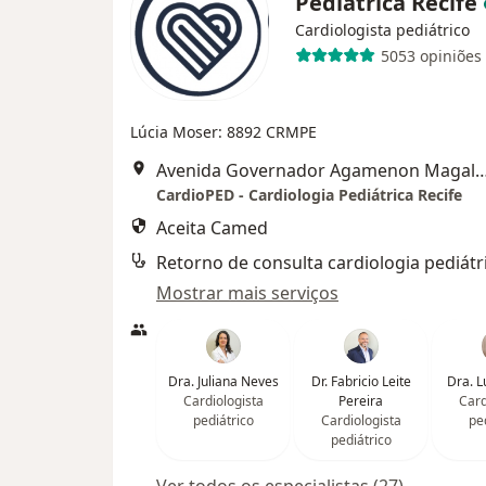
Pediátrica Recife
Cardiologista pediátrico
5053 opiniões
Lúcia Moser: 8892 CRMPE
Avenida Governador Agamenon Magalhães 4760 - Edf. garagem 7 and
CardioPED - Cardiologia Pediátrica Recife
Aceita Camed
Retorno de consulta cardiologia pediátr
Mostrar mais serviços
Dra. Juliana Neves
Dr. Fabricio Leite
Dra. L
Cardiologista
Pereira
Card
pediátrico
Cardiologista
pe
pediátrico