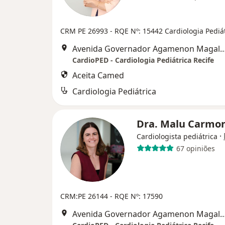
CRM PE 26993
- RQE Nº: 15442 Cardiologia Pediá
Avenida Governador Agamenon Magalhães 4760 - Edf. garagem 7 and
CardioPED - Cardiologia Pediátrica Recife
Aceita Camed
Cardiologia Pediátrica
Dra. Malu Carmo
·
Cardiologista pediátrica
67 opiniões
CRM:PE 26144
- RQE Nº: 17590
Avenida Governador Agamenon Magalhães 4760 - Edf. garagem 7 and