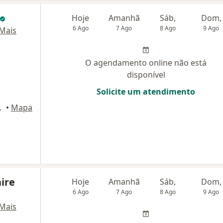
Hoje
Amanhã
Sáb,
Dom,
6 Ago
7 Ago
8 Ago
9 Ago
Mais
O agendamento online não está
disponível
Solicite um atendimento
ar - sala 2, Recife
•
Mapa
aire
Hoje
Amanhã
Sáb,
Dom,
6 Ago
7 Ago
8 Ago
9 Ago
Mais