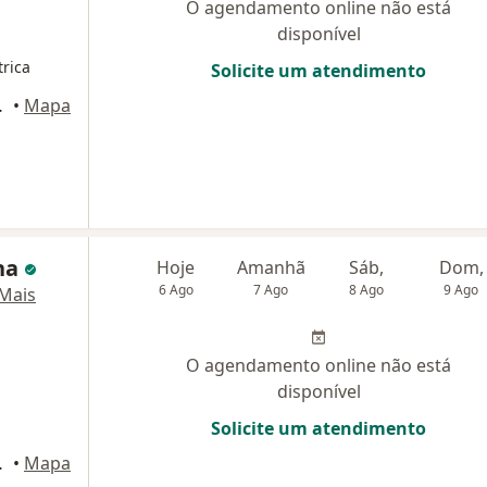
O agendamento online não está
disponível
trica
Solicite um atendimento
ar - sala 2, Recife
•
Mapa
na
Hoje
Amanhã
Sáb,
Dom,
6 Ago
7 Ago
8 Ago
9 Ago
Mais
O agendamento online não está
disponível
Solicite um atendimento
ar - sala 2, Recife
•
Mapa