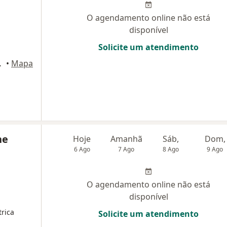
O agendamento online não está
disponível
Solicite um atendimento
ar - sala 2, Recife
•
Mapa
ne
Hoje
Amanhã
Sáb,
Dom,
6 Ago
7 Ago
8 Ago
9 Ago
O agendamento online não está
disponível
trica
Solicite um atendimento