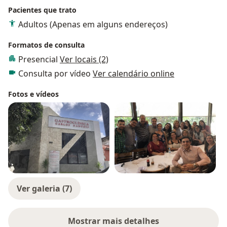
Pacientes que trato
geração, onde podemos realizar remoção de pólipos
gástricos e intestinais, tratamento de ulceras e
Adultos (Apenas em alguns endereços)
dilatação de estenoses, remoção de corpo estranho,
Formatos de consulta
terapia de varizes de esôfago entre outros;
Presencial
Ver locais (2)
Como tratamento alternativo da obesidade, também
fazemos a colocação de
balão intra-gástrico
através
Consulta por vídeo
Ver calendário online
da endoscopia, beneficiando o paciente que não
Fotos e vídeos
deseja ou não pode realizar cirurgia.
Garantimos conforto, segurança, eficácia e ética no
atendimento dos nossos pacientes, num ambiente
familiar e acolhedor.
Ver galeria (7)
Mostrar mais detalhes
sobre a experiência