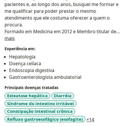
pacientes e, ao longo dos anos, busquei me formar e
me qualificar para poder prestar o mesmo
atendimento que ele costuma oferecer a quem o
procura.
Formado em Medicina em 2012 e Membro titular de
Sobre mim
Federação Brasileira de Gastroenterologia, hoje tenho
mais
muita satisfação de trabalhar junto com meu pai, na
Experiência em:
Gastroclínica Carlos Gantois
,uma das pioneiras, que
Hepatologia
há 28 anos presta atendimento de gastroenterologia e
Doença celíaca
endoscopia digestiva à população;
Endoscopia digestiva
Num espaço físico acolhedor, faço consulta
Gastroenterologista ambulatorial
clinica personalizada e humanizada para as diversas
patologias do
trato gástrico
(gastrites, esofagites de
Principais doenças tratadas
refluxo, constipação e diarreia, dores abdominais,
Esteatose hepática
Diarréia
úlceras, diverticulite, entre outras) e
Hepático
Síndrome do intestino irritável
(diagnostico inicial de hepatites, nódulos hepáticos e
Constipação intestinal crônica
gordura no fígado).
a11y_sr_more_
Refluxo gastroesofágico (esofagite)
+14
Também realizamos exames de
endoscopia digestiva
alta e colonoscopia
com equipamentos de última