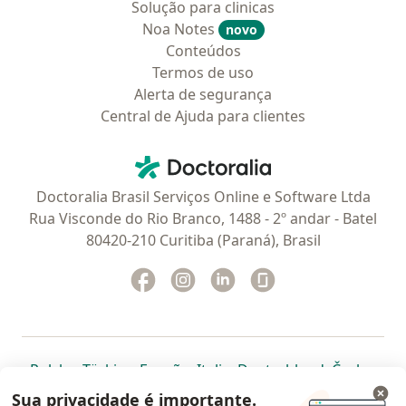
Solução para clinicas
Noa Notes
novo
Conteúdos
Termos de uso
Alerta de segurança
Central de Ajuda para clientes
Contato
Doctoralia - Homepage
Doctoralia Brasil Serviços Online e Software Ltda
Rua Visconde do Rio Branco, 1488 - 2º andar - Batel
80420-210 Curitiba (Paraná), Brasil
Facebook
abre num novo separador
Instagram
abre num novo separador
Linkedin
abre num novo separad
Glassdoor
abre num novo se
abre num novo separador
abre num novo separador
abre num novo separador
abre num novo separado
abre num n
abre
Polska
,
Türkiye
,
España
,
Italia
,
Deutschland
,
Česko
,
abre num novo separador
abre num novo separador
abre num novo separador
abre num novo separa
abre num no
abre n
Portugal
,
México
,
Chile
,
Brasil
,
Argentina
,
Perú
,
Sua privacidade é importante.