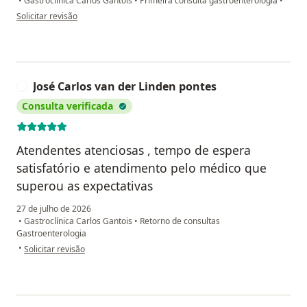
•
Gastroclínica Carlos Gantois
•
Primeira consulta gastroenterologia
•
na opinião do utilizador NS
Solicitar revisão
José Carlos van der Linden pontes
J
Consulta verificada
Atendentes atenciosas , tempo de espera
satisfatório e atendimento pelo médico que
superou as expectativas
27 de julho de 2026
•
Gastroclínica Carlos Gantois
•
Retorno de consultas
Gastroenterologia
na opinião do utilizador José Carlos van der Linden pontes
•
Solicitar revisão