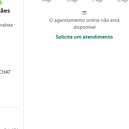
9 Ago
10 Ago
11 Ago
12 Ago
l
rães
O agendamento online não está
·
ralista
disponível
Solicite um atendimento
 CHAT