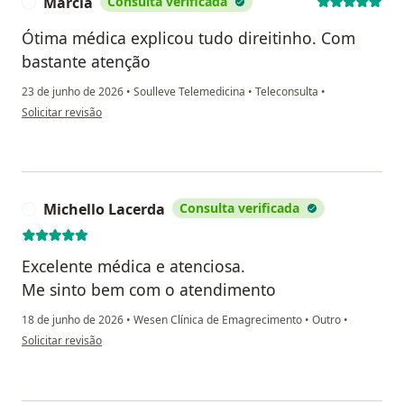
Márcia
Consulta verificada
M
Ótima médica explicou tudo direitinho. Com
bastante atenção
23 de junho de 2026
•
Soulleve Telemedicina
•
Teleconsulta
•
na opinião do utilizador Márcia
Solicitar revisão
Michello Lacerda
Consulta verificada
M
Excelente médica e atenciosa.
Me sinto bem com o atendimento
18 de junho de 2026
•
Wesen Clínica de Emagrecimento
•
Outro
•
na opinião do utilizador Michello Lacerda
Solicitar revisão