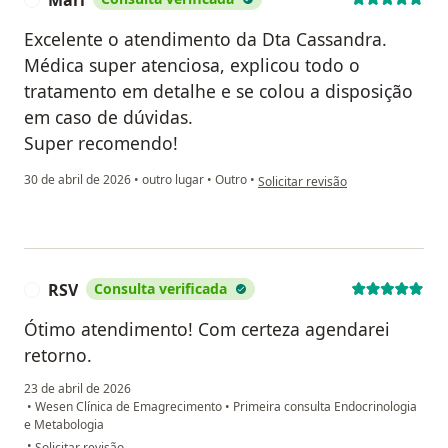
Mari
Excelente o atendimento da Dta Cassandra.
Médica super atenciosa, explicou todo o
tratamento em detalhe e se colou a disposição
em caso de dúvidas.
Super recomendo!
na opinião do utilizador Mari
30 de abril de 2026
•
outro lugar
•
Outro
•
Solicitar revisão
RSV
Consulta verificada
R
Ótimo atendimento! Com certeza agendarei
retorno.
23 de abril de 2026
•
Wesen Clínica de Emagrecimento
•
Primeira consulta Endocrinologia
e Metabologia
na opinião do utilizador RSV
•
Solicitar revisão