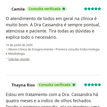
Camila
Consulta verificada
C
O atendimento de todos em geral na clínica é
muito bom. A Dra Cassandra é sempre pontual,
atenciosa e paciente. Tira todas as dúvidas e
explica todo o necessário.
10 de junho de 2026
•
Wesen Clínica de Emagrecimento
•
Primeira consulta Endocrinologia
e Metabologia
na opinião do utilizador Camila
•
Solicitar revisão
Thayna Rios
Consulta verificada
T
Estou em tratamento com a Dra. Cassandra há
quatro meses e a indico de olhos fechados.
Desde a primeira consulta, ela se mostrou uma