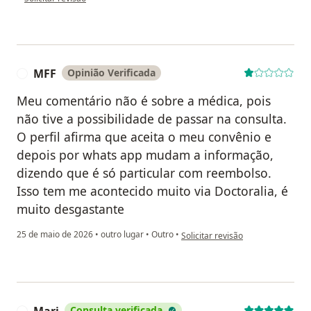
MFF
Opinião Verificada
M
Meu comentário não é sobre a médica, pois
não tive a possibilidade de passar na consulta.
O perfil afirma que aceita o meu convênio e
depois por whats app mudam a informação,
dizendo que é só particular com reembolso.
Isso tem me acontecido muito via Doctoralia, é
muito desgastante
na opinião do utilizador MFF
25 de maio de 2026
•
outro lugar
•
Outro
•
Solicitar revisão
Consulta verificada
M