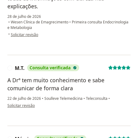
explicações.
28 de julho de 2026
•
Wesen Clínica de Emagrecimento
•
Primeira consulta Endocrinologia
e Metabologia
na opinião do utilizador Robson Toshio
•
Solicitar revisão
M.T.
Consulta verificada
M
A Drª tem muito conhecimento e sabe
comunicar de forma clara
22 de julho de 2026
•
Soulleve Telemedicina
•
Teleconsulta
•
na opinião do utilizador M.T.
Solicitar revisão