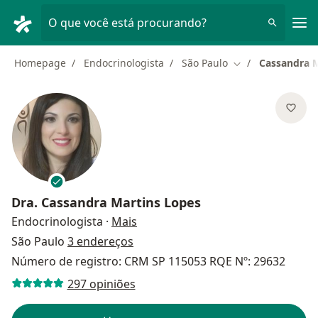
Men
O que você está procurando?
Homepage
Endocrinologista
São Paulo
Cassandra M
Mudar de cidade
Dra.
Cassandra Martins Lopes
sobre as especializações
Endocrinologista
·
Mais
São Paulo
3 endereços
Número de registro: CRM SP 115053 RQE Nº: 29632
297 opiniões