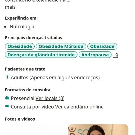
Sobre mim
Sou fundadora da Clínica Soulleve e do Programa de
mais
Emagrecimento Soulleve que engloba consultas
Experiência em:
frequentes em endocrinologia/nutrologia,
Nutrologia
acompanhamento por bioimpedância, orientação
alimentar personalizada, estratégias de coaching e
Principais doenças tratadas
tratamentos estéticos para remodelamento corporal.
Obesidade
Obesidade Mórbida
Obesidade
Como a tecnologia pós pandemia revolucionou a
a11y_s
Doenças da glândula tireoide
Andropausa
+9
forma de cuidados com a saúde, criei o Programa de
Emagrecimento Telemagra, na qual todos os cuidados
Pacientes que trato
ofertados na consulta presencial possam ser
Adultos (Apenas em alguns endereços)
entregues à distância com a mesma qualidade.
Formatos de consulta
Presencial
Ver locais (3)
Consulta por vídeo
Ver calendário online
Fotos e vídeos