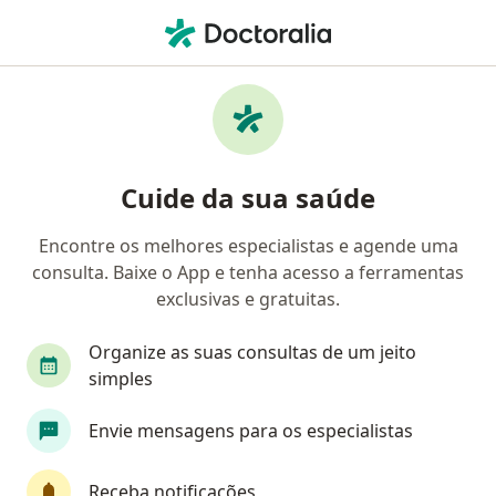
Men
Cirurgião Oncológico • Curitiba, Paraná PR
Filtros
Convênio:
judicemed
Cirurgiões oncológicos Judicemed em
Cuide da sua saúde
Curitiba
Encontre os melhores especialistas e agende uma
consulta. Baixe o App e tenha acesso a ferramentas
exclusivas e gratuitas.
Organize as suas consultas de um jeito
simples
Dr. Silvio Ivo Testa
Envie mensagens para os especialistas
·
Mais
Cirurgião oncológico, Cirurgião geral, Oncologista
33 opiniões
Receba notificações