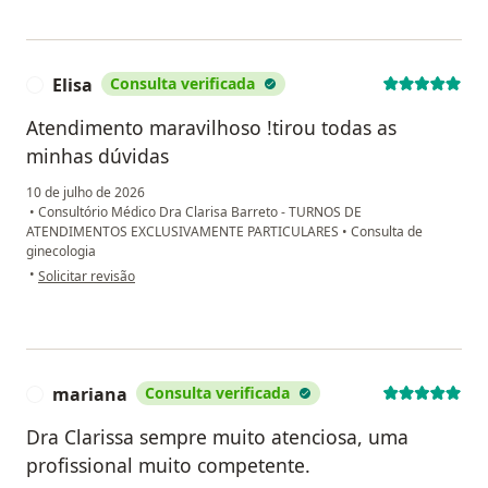
Elisa
Consulta verificada
E
Atendimento maravilhoso !tirou todas as
minhas dúvidas
10 de julho de 2026
•
Consultório Médico Dra Clarisa Barreto - TURNOS DE
ATENDIMENTOS EXCLUSIVAMENTE PARTICULARES
•
Consulta de
ginecologia
na opinião do utilizador Elisa
•
Solicitar revisão
mariana
Consulta verificada
M
Dra Clarissa sempre muito atenciosa, uma
profissional muito competente.