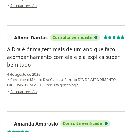
na opinião do utilizador K.M
•
Solicitar revisão
Alinne Dantas
Consulta verificada
A
A Dra é ótima,tem mais de um ano que faço
acompanhamento com ela e ela explica super
bem tudo
4 de agosto de 2026
•
Consultório Médico Dra Clarissa Barreto DIA DE ATENDIMENTO
EXCLUSIVO UNIMED
•
Consulta ginecologia
na opinião do utilizador Alinne Dantas
•
Solicitar revisão
Amanda Ambrosio
Consulta verificada
A