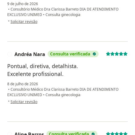
9 de julho de 2026
•
Consultório Médico Dra Clarissa Barreto DIA DE ATENDIMENTO
EXCLUSIVO UNIMED
•
Consulta ginecologia
na opinião do utilizador mariana
•
Solicitar revisão
Andréa Nara
Consulta verificada
A
Pontual, diretiva, detalhista.
Excelente profissional.
8 de julho de 2026
•
Consultório Médico Dra Clarissa Barreto DIA DE ATENDIMENTO
EXCLUSIVO UNIMED
•
Consulta ginecologia
na opinião do utilizador Andréa Nara
•
Solicitar revisão
Aline Barros
Consulta verificada
A