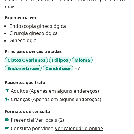
Sobre mim
cirurgia minimamente invasiva. Ofereço suporte à
mais
mulher, orientando-a em todas as faixas etárias a
Experiência em:
partir das mudanças pelas quais elas passa: primeira
Endoscopia ginecológica
menstruação, período reprodutivo, primeira relação
Cirurgia ginecológica
sexual, formas contraceptivas, planejamento familiar,
Ginecologia
menopausa e senilidade. Meu propósito é oferecer
todas as condições para que a mulher viva em sua
Principais doenças tratadas
plenitude e aproveite da melhor forma possível as
Cistos Ovarianos
Pólipos
Mioma
diferentes fases de sua vida.
a11y_sr_more_diseases
Endometriose
Candidíase
+7
Pacientes que trato
Adultos (Apenas em alguns endereços)
Crianças (Apenas em alguns endereços)
Formatos de consulta
Presencial
Ver locais (2)
Consulta por vídeo
Ver calendário online