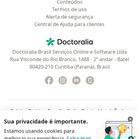
Conteúdos
Termos de uso
Alerta de segurança
Central de Ajuda para clientes
Contato
Doctoralia - Homepage
Doctoralia Brasil Serviços Online e Software Ltda
Rua Visconde do Rio Branco, 1488 - 2º andar - Batel
80420-210 Curitiba (Paraná), Brasil
Facebook
abre num novo separador
Instagram
abre num novo separador
Linkedin
abre num novo separad
Glassdoor
abre num novo se
abre num novo separador
abre num novo separador
abre num novo separador
abre num novo separado
abre num n
abre
Polska
,
Türkiye
,
España
,
Italia
,
Deutschland
,
Česko
,
abre num novo separador
abre num novo separador
abre num novo separador
abre num novo separa
abre num no
abre n
Portugal
,
México
,
Chile
,
Brasil
,
Argentina
,
Perú
,
Sua privacidade é importante.
abre num novo separad
Colombia
Estamos usando cookies para
melhorar sua experiência.
www.doctoralia.com.br © 2026 - Agende agora sua
Saiba mais
.