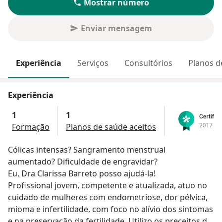
Mostrar número
Enviar mensagem
Experiência
Serviços
Consultórios
Planos d
Experiência
1
1
Formação
Planos de saúde aceitos
Cólicas intensas? Sangramento menstrual
aumentado? Dificuldade de engravidar?
Eu, Dra Clarissa Barreto posso ajudá-la!
Profissional jovem, competente e atualizada, atuo no
cuidado de mulheres com endometriose, dor pélvica,
mioma e infertilidade, com foco no alívio dos sintomas
e na preservação da fertilidade. Utilizo os preceitos de