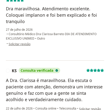
Dra maravilhosa. Atendimento excelente.
Coloquei implanon e foi bem explicado e foi
tranquilo
27 de julho de 2026
•
Consultório Médico Dra Clarissa Barreto DIA DE ATENDIMENTO
EXCLUSIVO UNIMED
•
Outro
na opinião do utilizador Amanda Ambrosio
•
Solicitar revisão
KS
Consulta verificada
K
A Dra. Clarissa é maravilhosa. Ela escuta o
paciente com atenção, demonstra um interesse
genuíno e faz com que a gente se sinta
acolhido e verdadeiramente cuidado.
na opinião do utilizado
22 de julho de 2026
•
Consulta online
•
Teleconsulta
•
Solicitar revisão