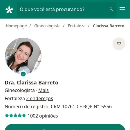
Men
O que você está procurando?
Homepage
Ginecologista
Fortaleza
Clarissa Barreto
Dra.
Clarissa Barreto
sobre as especializações
Ginecologista
·
Mais
Fortaleza
2 endereços
Número de registro: CRM 10761-CE RQE Nº: 5556
1002 opiniões