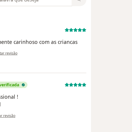
ente carinhoso com as criancas
inião do utilizador Nathalia
itar revisão
verificada
sional !
l
nião do utilizador Maria Luiza de Castro Real
ar revisão