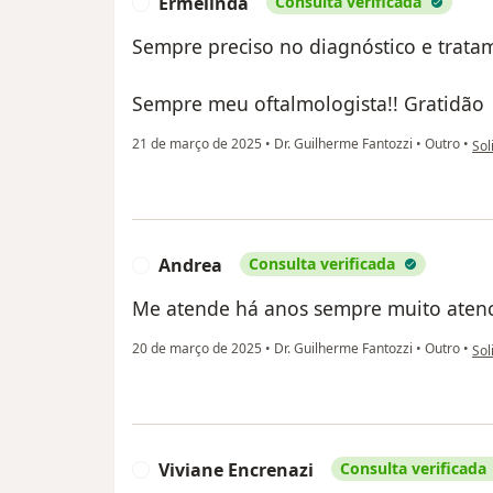
Ermelinda
Consulta verificada
E
Sempre preciso no diagnóstico e trata
Sempre meu oftalmologista!! Gratidão
na 
21 de março de 2025
•
Dr. Guilherme Fantozzi
•
Outro
•
Sol
Andrea
Consulta verificada
A
Me atende há anos sempre muito atenci
na 
20 de março de 2025
•
Dr. Guilherme Fantozzi
•
Outro
•
Sol
Viviane Encrenazi
Consulta verificada
V