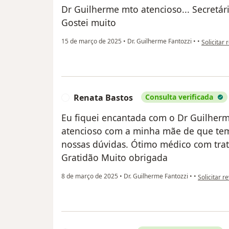
Dr Guilherme mto atencioso... Secretár
Gostei muito
na opinião
15 de março de 2025
•
Dr. Guilherme Fantozzi
•
•
Solicitar 
Renata Bastos
Consulta verificada
R
Eu fiquei encantada com o Dr Guilherme
atencioso com a minha mãe de que tem 
nossas dúvidas. Ótimo médico com tr
Gratidão Muito obrigada
na opinião 
8 de março de 2025
•
Dr. Guilherme Fantozzi
•
•
Solicitar r