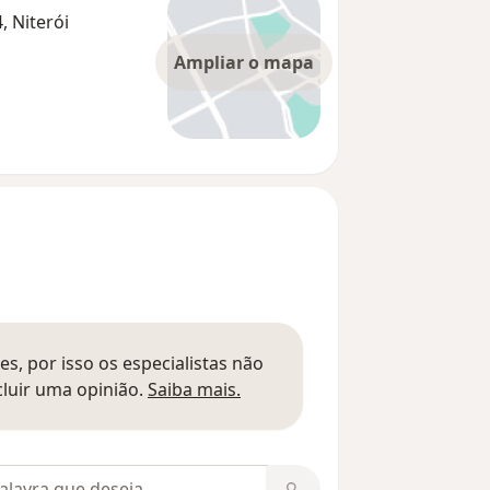
, Niterói
Ampliar o mapa
s, por isso os especialistas não
Saber mais sobre pareceres
luir uma opinião.
Saiba mais.
m opiniões