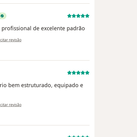
, profissional de excelente padrão
opinião do utilizador Lilia de A. Alvares
icitar revisão
ório bem estruturado, equipado e
opinião do utilizador Arnaldo
icitar revisão