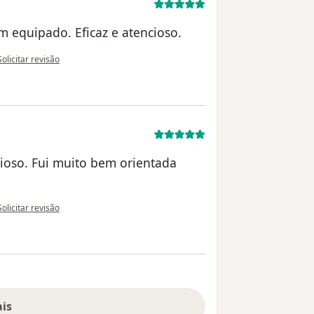
m equipado. Eficaz e atencioso.
na opinião do utilizador Julio Pimenta
Solicitar revisão
ioso. Fui muito bem orientada
na opinião do utilizador Nathalia F
Solicitar revisão
ais