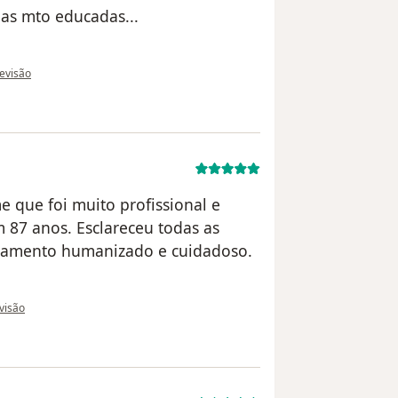
ias mto educadas...
 do utilizador Viviane Encrenazi
revisão
 que foi muito profissional e
87 anos. Esclareceu todas as
atamento humanizado e cuidadoso.
do utilizador Renata Bastos
evisão