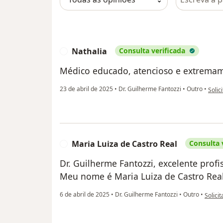
Nathalia
Consulta verificada
N
Médico educado, atencioso e extremam
na op
23 de abril de 2025
•
Dr. Guilherme Fantozzi
•
Outro
•
Solic
Maria Luiza de Castro Real
Consulta 
M
Dr. Guilherme Fantozzi, excelente profis
Meu nome é Maria Luiza de Castro Rea
na opi
6 de abril de 2025
•
Dr. Guilherme Fantozzi
•
Outro
•
Solicit