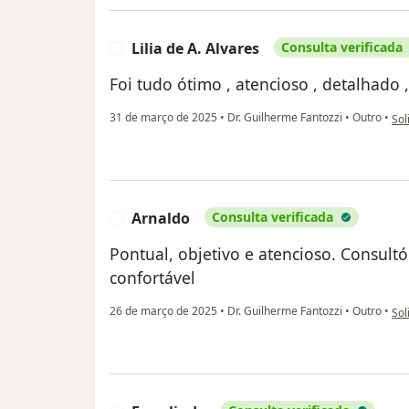
Lilia de A. Alvares
Consulta verificada
L
Foi tudo ótimo , atencioso , detalhado 
na 
31 de março de 2025
•
Dr. Guilherme Fantozzi
•
Outro
•
Sol
Arnaldo
Consulta verificada
A
Pontual, objetivo e atencioso. Consult
confortável
na 
26 de março de 2025
•
Dr. Guilherme Fantozzi
•
Outro
•
Sol