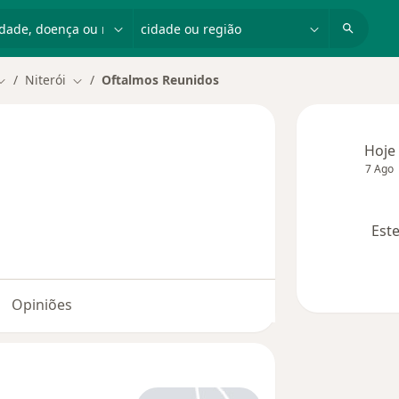
dade, doença ou nome
cidade ou região
Niterói
Oftalmos Reunidos
Mudar de cidade
Mudar de cidade
Hoje
7 Ago
Este
Opiniões