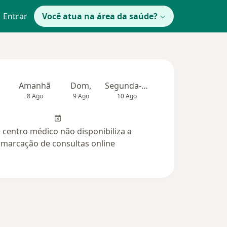
Entrar
Você atua na área da saúde?
Amanhã
Dom,
Segunda-feira
Ter,
Qua
8 Ago
9 Ago
10 Ago
11 Ago
12 Ag
 centro médico não disponibiliza a
marcação de consultas online