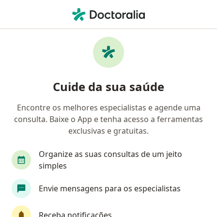
Men
Corpos Estranhos No Olho • Niterói, Rio de Janeiro RJ
Filtros
• 1
Convênio
Mapa
Profissionais com experiência Corpos
Cuide da sua saúde
Estranhos No Olho, Niterói
Encontre os melhores especialistas e agende uma
consulta. Baixe o App e tenha acesso a ferramentas
Qual especialização você está procurando?
exclusivas e gratuitas.
Oftalmologista
Organize as suas consultas de um jeito
simples
Envie mensagens para os especialistas
Receba notificações