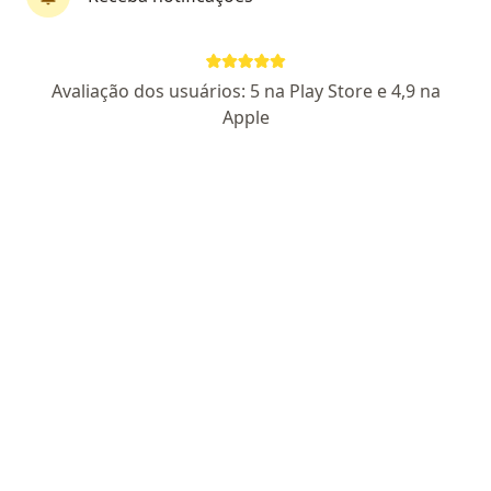
Dra. Débora Malavazi
Avaliação dos usuários: 5 na Play Store e 4,9 na
·
Mais
Oftalmologista
Apple
28 opiniões
CRM RJ 976741
RQE Nº: 41282
Rua Miguel de Frias, 51, Niterói
•
Mapa
Oftalmologia Malavazi & Toledo
Primeira consulta Oftalmologia
R$ 200
Esse especialista não oferece agendamento online para esse endereço.
Solicite um atendimento