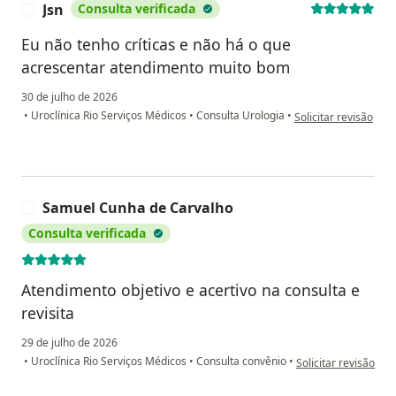
Jsn
Consulta verificada
J
Eu não tenho críticas e não há o que
acrescentar atendimento muito bom
30 de julho de 2026
na opinião do utiliza
•
Uroclínica Rio Serviços Médicos
•
Consulta Urologia
•
Solicitar revisão
Samuel Cunha de Carvalho
S
Consulta verificada
Atendimento objetivo e acertivo na consulta e
revisita
29 de julho de 2026
na opinião do utili
•
Uroclínica Rio Serviços Médicos
•
Consulta convênio
•
Solicitar revisão