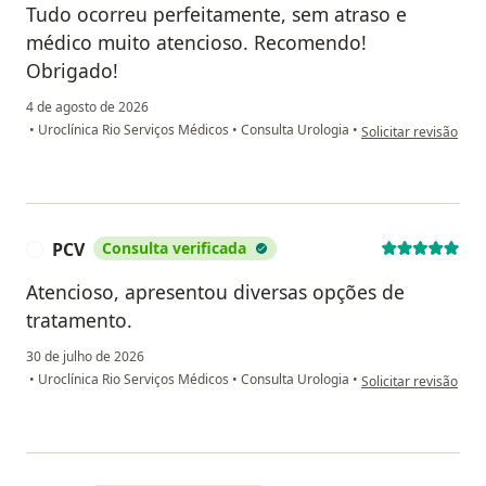
Tudo ocorreu perfeitamente, sem atraso e
médico muito atencioso. Recomendo!
Obrigado!
4 de agosto de 2026
na opinião do utiliz
•
Uroclínica Rio Serviços Médicos
•
Consulta Urologia
•
Solicitar revisão
PCV
Consulta verificada
P
Atencioso, apresentou diversas opções de
tratamento.
30 de julho de 2026
na opinião do utiliz
•
Uroclínica Rio Serviços Médicos
•
Consulta Urologia
•
Solicitar revisão