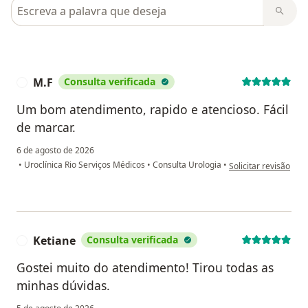
Pesquisar em opiniões
M.F
Consulta verificada
M
Um bom atendimento, rapido e atencioso. Fácil
de marcar.
6 de agosto de 2026
na opinião do utiliza
•
Uroclínica Rio Serviços Médicos
•
Consulta Urologia
•
Solicitar revisão
Ketiane
Consulta verificada
K
Gostei muito do atendimento! Tirou todas as
minhas dúvidas.