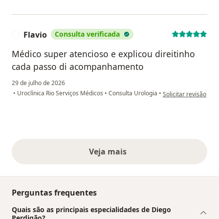
Flavio
Consulta verificada
F
Médico super atencioso e explicou direitinho
cada passo di acompanhamento
29 de julho de 2026
na opinião do utiliza
•
Uroclínica Rio Serviços Médicos
•
Consulta Urologia
•
Solicitar revisão
Veja mais
opiniões acima
Perguntas frequentes
Quais são as principais especialidades de Diego
Perdigão?