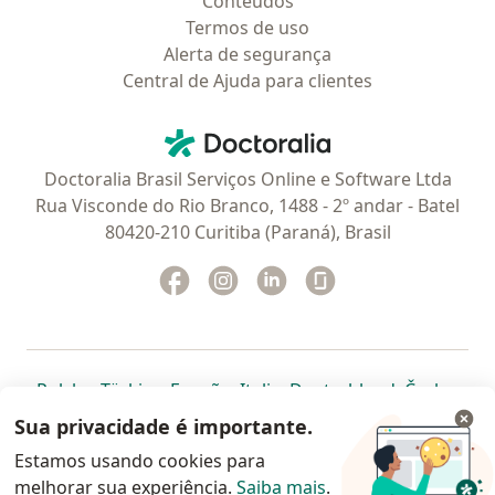
Conteúdos
Termos de uso
Alerta de segurança
Central de Ajuda para clientes
Contato
Doctoralia - Homepage
Doctoralia Brasil Serviços Online e Software Ltda
Rua Visconde do Rio Branco, 1488 - 2º andar - Batel
80420-210 Curitiba (Paraná), Brasil
Facebook
abre num novo separador
Instagram
abre num novo separador
Linkedin
abre num novo separad
Glassdoor
abre num novo se
abre num novo separador
abre num novo separador
abre num novo separador
abre num novo separado
abre num n
abre
Polska
,
Türkiye
,
España
,
Italia
,
Deutschland
,
Česko
,
abre num novo separador
abre num novo separador
abre num novo separador
abre num novo separa
abre num no
abre n
Portugal
,
México
,
Chile
,
Brasil
,
Argentina
,
Perú
,
Sua privacidade é importante.
abre num novo separad
Colombia
Estamos usando cookies para
melhorar sua experiência.
www.doctoralia.com.br © 2026 - Agende agora sua
Saiba mais
.