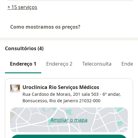
+ 15 serviços
Como mostramos os preços?
Consultórios (4)
Endereço 1
Endereço 2
Teleconsulta
Endere
Uroclínica Rio Serviços Médicos
Rua Cardoso de Morais, 201 sala 503 - 6º andar,
Bonsucesso
,
Rio de Janeiro
21032-000
Ampliar o mapa
abre num novo separador
Disponibilidade