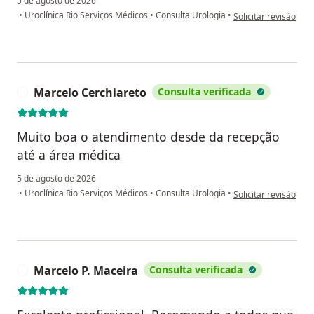
5 de agosto de 2026
na opinião do utiliza
•
Uroclínica Rio Serviços Médicos
•
Consulta Urologia
•
Solicitar revisão
Marcelo Cerchiareto
Consulta verificada
M
Muito boa o atendimento desde da recepção
até a área médica
5 de agosto de 2026
na opinião do utiliz
•
Uroclínica Rio Serviços Médicos
•
Consulta Urologia
•
Solicitar revisão
Marcelo P. Maceira
Consulta verificada
M