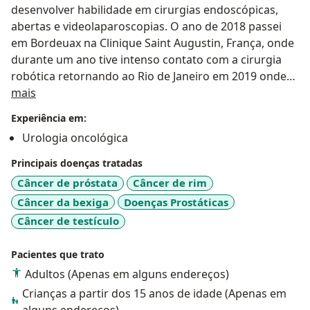
desenvolver habilidade em cirurgias endoscópicas,
abertas e videolaparoscopias. O ano de 2018 passei
em Bordeuax na Clinique Saint Augustin, França, onde
durante um ano tive intenso contato com a cirurgia
robótica retornando ao Rio de Janeiro em 2019 onde
Sobre mim
fiz nova formação em cirurgia minimamente invasiva e
mais
robótica na Rede D'or. Sempre busquei estar em locais
Experiência em:
de excelência e com pessoas capacitadas buscando
Urologia oncológica
intensamente desenvolver novas habilidades para
oferecer o melhor aos pacientes que me procuram e
Principais doenças tratadas
confiam em mim. Atuo no SUS e na rede privada onde
Câncer de próstata
Câncer de rim
conto com a ajuda de meu sócio a quem também
Câncer da bexiga
Doenças Prostáticas
tenho o privilégio de auxiliar em suas cirurgias. Sócio
Câncer de testículo
esse, que teve a mesma formação urológica que tive e
portanto em quem confio integralmente. Isso
Pacientes que trato
somente engrandece à ambos. Juntos buscamos
Adultos (Apenas em alguns endereços)
prestar assistência integral à nossos pacientes.
Crianças a partir dos 15 anos de idade (Apenas em
alguns endereços)