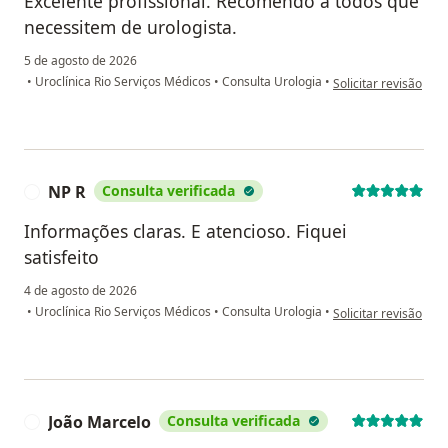
Excelente profissional. Recomendo a todos que
necessitem de urologista.
5 de agosto de 2026
na opinião do utiliz
•
Uroclínica Rio Serviços Médicos
•
Consulta Urologia
•
Solicitar revisão
NP R
Consulta verificada
N
Informações claras. E atencioso. Fiquei
satisfeito
4 de agosto de 2026
na opinião do utiliza
•
Uroclínica Rio Serviços Médicos
•
Consulta Urologia
•
Solicitar revisão
João Marcelo
Consulta verificada
J