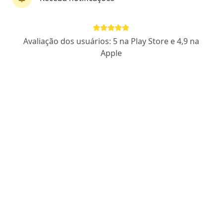
Dr. José Wanderley
Avaliação dos usuários: 5 na Play Store e 4,9 na
·
Mais
Dentista
Apple
320 opiniões
11099 CRO
Sria II Qe 15 Conjunto N P 15, Brasília
•
Mapa
Odonto On Face Guará
Retorno de consultas Odontologia
Consultar valores
Esse especialista não oferece agendamento online para esse endereço.
Solicite um atendimento