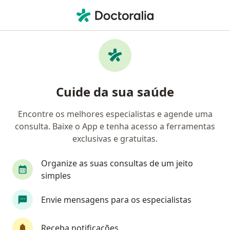
Men
Abrasão Dentária • Guará, Distrito Federal DF
Filtros
• 1
Convênio
Mapa
Profissionais com experiência Abrasão
Cuide da sua saúde
dentária, Guará
Encontre os melhores especialistas e agende uma
consulta. Baixe o App e tenha acesso a ferramentas
Qual especialização você está procurando?
exclusivas e gratuitas.
Dentista
Ortodontista
Cirurgião buco-max
Organize as suas consultas de um jeito
simples
Envie mensagens para os especialistas
Receba notificações