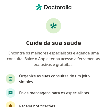
Men
Cálculos Dentários • Guará, Distrito Federal DF
Filtros
• 1
Convênio
Mapa
Profissionais com experiência Cálculos
Cuide da sua saúde
Dentários, Guará
Encontre os melhores especialistas e agende uma
consulta. Baixe o App e tenha acesso a ferramentas
Qual especialização você está procurando?
exclusivas e gratuitas.
Dentista
Odontopediatra
Ortodontista
Organize as suas consultas de um jeito
simples
Envie mensagens para os especialistas
Receba notificações