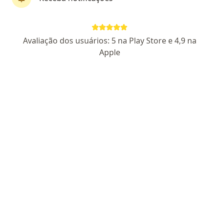
Dr. José Wanderley
Avaliação dos usuários: 5 na Play Store e 4,9 na
·
Mais
Dentista
Apple
320 opiniões
11099 CRO
Sria II Qe 15 Conjunto N P 15, Brasília
•
Mapa
Odonto On Face Guará
Retorno de consultas Odontologia
Consultar valores
Esse especialista não oferece agendamento online para esse endereço.
Solicite um atendimento