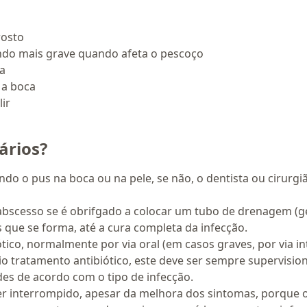
rosto
ndo mais grave quando afeta o pescoço
a
 a boca
ir
ários?
o o pus na boca ou na pele, se não, o dentista ou cirurgiã
scesso se é obrifgado a colocar um tubo de drenagem (ge
s que se forma, até a cura completa da infecção.
ico, normalmente por via oral (em casos graves, por via i
 tratamento antibiótico, este deve ser sempre supervisio
es de acordo com o tipo de infecção.
er interrompido, apesar da melhora dos sintomas, porque 