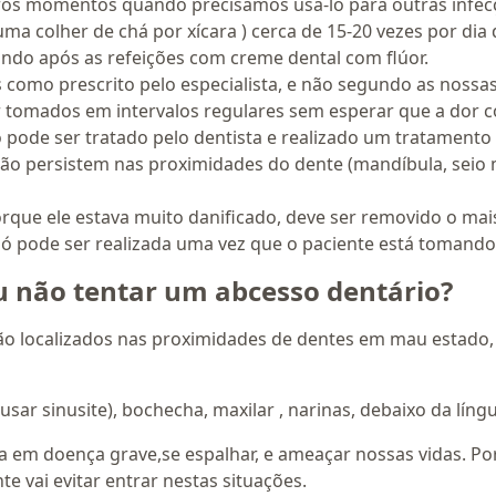
tros momentos quando precisamos usá-lo para outras infec
ma colher de chá por xícara ) cerca de 15-20 vezes por dia
ndo após as refeições com creme dental com flúor.
s como prescrito pelo especialista, e não segundo as nossa
r tomados em intervalos regulares sem esperar que a dor 
 pode ser tratado pelo dentista e realizado um tratamento
ção persistem nas proximidades do dente (mandíbula, seio ma
orque ele estava muito danificado, deve ser removido o mai
só pode ser realizada uma vez que o paciente está tomando 
u não tentar um abcesso dentário?
tão localizados nas proximidades de dentes em mau estado
sar sinusite), bochecha, maxilar , narinas, debaixo da líng
a em doença grave,se espalhar, e ameaçar nossas vidas. P
te vai evitar entrar nestas situações.