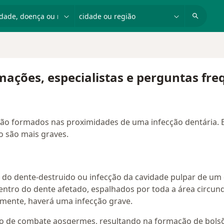
dade, doença ou nome
cidade ou região
mações, especialistas e perguntas fr
 são formados nas proximidades de uma infecção dentária.
o são mais graves.
e do dente-destruido ou infecção da cavidade pulpar de um 
ntro do dente afetado, espalhados por toda a área circun
amente, haverá uma infecção grave.
ão de combate aosgermes, resultando na formação de bolsõ