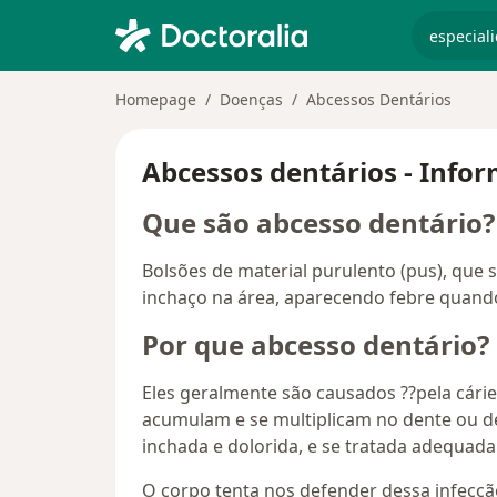
especiali
Homepage
Doenças
Abcessos Dentários
Abcessos dentários - Infor
Que são abcesso dentário?
Bolsões de material purulento (pus), que
inchaço na área, aparecendo febre quand
Por que abcesso dentário?
Eles geralmente são causados ??pela cári
acumulam e se multiplicam no dente ou de
inchada e dolorida, e se tratada adequad
O corpo tenta nos defender dessa infecç