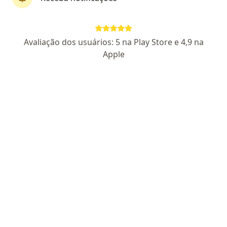
Perfil novo
Avaliação dos usuários: 5 na Play Store e 4,9 na
Clarissa Pesenti
Apple
·
Mais
Psicóloga
6 opiniões
CRP RS 15802
Avenida Visconde de Guarapuava 2764, Curitiba
•
Mapa
Consultório online
Primeira consulta psicologia
R$ 200
Esse especialista não oferece agendamento online para esse endereço.
Solicite um atendimento