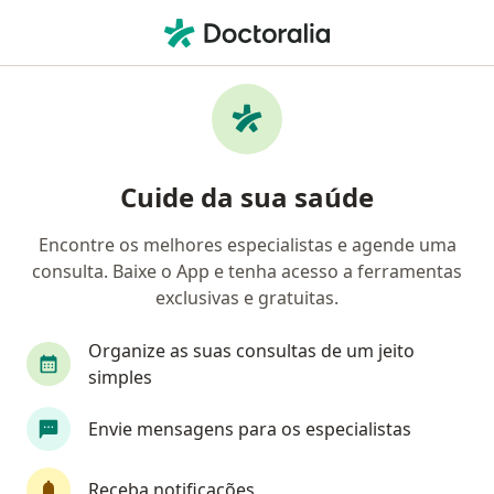
Men
Adoecimento Ligado Ao Trabalho • Curitiba, Paraná PR
Filtros
• 1
Convênio
Mapa
Profissionais com experiência Adoecimento
Cuide da sua saúde
ligado ao trabalho, Curitiba
Encontre os melhores especialistas e agende uma
consulta. Baixe o App e tenha acesso a ferramentas
Qual especialização você está procurando?
exclusivas e gratuitas.
Psicólogo
Psicanalista
Psicopedagogo
Organize as suas consultas de um jeito
simples
Envie mensagens para os especialistas
Receba notificações