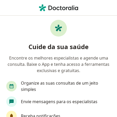
Men
Bronquiolite Obliterante • Brasília, Distrito Federal DF
Filtros
• 1
Convênio
Mapa
Profissionais com experiência Bronquiolite
Cuide da sua saúde
Obliterante, Brasília
Encontre os melhores especialistas e agende uma
consulta. Baixe o App e tenha acesso a ferramentas
Qual especialização você está procurando?
exclusivas e gratuitas.
Pediatra
Pneumologista pediátrico
Alergi
Organize as suas consultas de um jeito
simples
Envie mensagens para os especialistas
Receba notificações