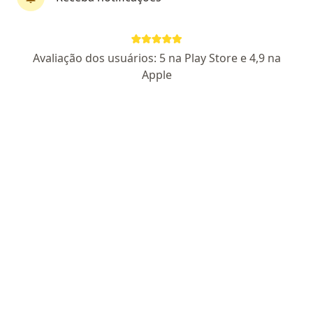
Dra. Cynthia Araujo
Avaliação dos usuários: 5 na Play Store e 4,9 na
·
Mais
Pneumologista pediátrica, Pediatra
Apple
227 opiniões
CRM DF 23503
RQE PEDIATRIA Nº: 19819
RQE PNEUMOLOGIA
PEDIÁTRICA Nº 20595
Endereço
Teleconsulta
SEPS 709/909 BL B Sala 112 - Asa Sul, Centro Médico Julio Adnet, Brasília
•
Mapa
Centro Médico Creare
Consulta pneumologia pediátrica
R$ 630
Esse especialista não oferece agendamento online para esse endereço.
Solicite um atendimento