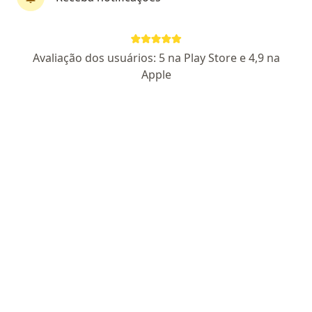
Dr. Ranieri de Sena Alfaia
Avaliação dos usuários: 5 na Play Store e 4,9 na
·
Mais
Oftalmologista
Apple
26 opiniões
CRM AM 1930
RQE Nº: 628
Endereço
Teleconsulta
Rua Acre, 12, Manaus
•
Mapa
Clinica viVERoftalmologia
Consulta Oftalmologia
R$ 500
Esse especialista não oferece agendamento online para esse endereço.
Solicite um atendimento