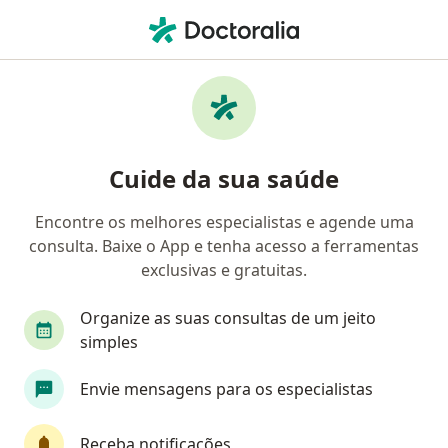
Men
Calázio • Manaus, Amazonas AM
Filtros
• 1
Convênio
Mapa
Profissionais com experiência Calázio,
Cuide da sua saúde
Manaus
Encontre os melhores especialistas e agende uma
consulta. Baixe o App e tenha acesso a ferramentas
Qual especialização você está procurando?
exclusivas e gratuitas.
Oftalmologista
Organize as suas consultas de um jeito
simples
Envie mensagens para os especialistas
Receba notificações