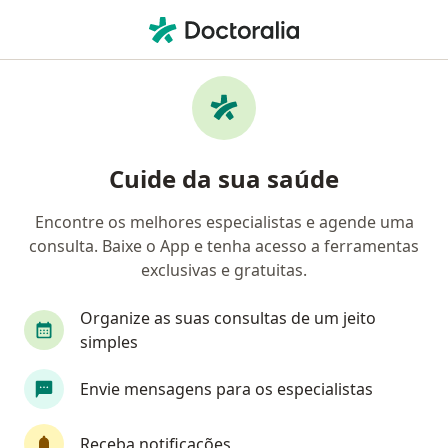
Men
Cálculos Dentários • Samambaia, Distrito Federal DF
Filtros
• 1
Convênio
Mapa
Profissionais com experiência Cálculos
Cuide da sua saúde
Dentários, Samambaia
Encontre os melhores especialistas e agende uma
consulta. Baixe o App e tenha acesso a ferramentas
Qual especialização você está procurando?
exclusivas e gratuitas.
Dentista
Cirurgião geral
Médico clínico g
Organize as suas consultas de um jeito
simples
Envie mensagens para os especialistas
Receba notificações