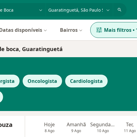
dade, doença ou nome
cidade ou região
Datas disponíveis
Bairros
Mais filtros
•
 de boca, Guaratinguetá
rgista
Oncologista
Cardiologista
Souza
Hoje
Amanhã
Segunda-feira
Ter,
8 Ago
9 Ago
10 Ago
11 Ago