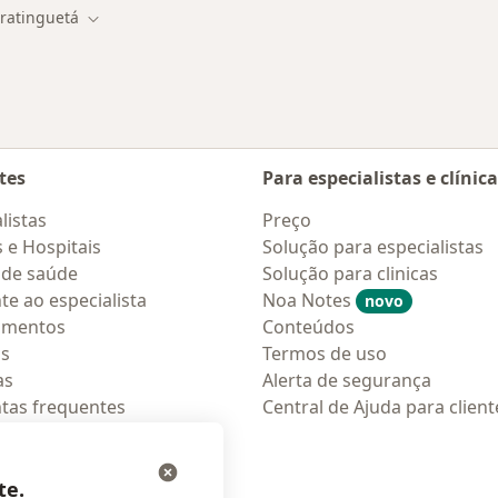
ratinguetá
e cidade
Mudar de cidade
tes
Para especialistas e clínic
listas
Preço
s e Hospitais
Solução para especialistas
 de saúde
Solução para clinicas
te ao especialista
Noa Notes
novo
amentos
Conteúdos
os
Termos de uso
as
Alerta de segurança
tas frequentes
Central de Ajuda para client
ções móveis
ara pacientes
te.