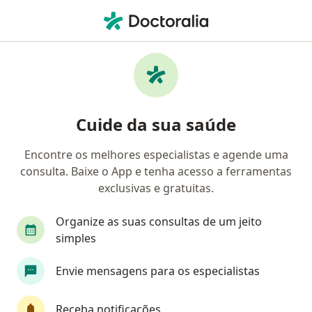
Men
Candidíase Bucal • Salvador, Bahia BA
Filtros
• 1
Convênio
Mapa
Profissionais com experiência Candidíase
Cuide da sua saúde
bucal, Salvador
Encontre os melhores especialistas e agende uma
consulta. Baixe o App e tenha acesso a ferramentas
Qual especialização você está procurando?
exclusivas e gratuitas.
Dentista
Médico clínico geral
Infectologis
Organize as suas consultas de um jeito
simples
Envie mensagens para os especialistas
Receba notificações