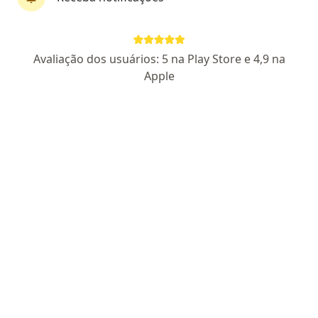
Perfil novo
Pagamento online
Avaliação dos usuários: 5 na Play Store e 4,9 na
Parcelamento disponível
Apple
Dr. Iago A. Novais
·
Mais
Médico clínico geral
12 opiniões
CRM BA 52355
CRM BA 52355
Endereço
Teleconsulta
Rua Padre Casemiro Quiroga 151, Salvador
•
Mapa
DR. IAGO ARAUJO NOVAIS LTDA online
Consulta clínica médica
R$ 110
Esse especialista não oferece agendamento online para esse endereço.
Solicite um atendimento