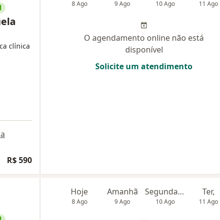
8 Ago
9 Ago
10 Ago
11 Ago
l
ela
O agendamento online não está
ca clínica
disponível
Solicite um atendimento
a
R$ 590
Hoje
Amanhã
Segunda-feira
Ter,
8 Ago
9 Ago
10 Ago
11 Ago
l