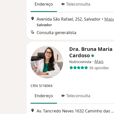
Endereço
Teleconsulta
Avenida São Rafael, 252, Salvador
•
Map
Salvador
Consulta generalista
Dra. Bruna Maria
Cardoso
·
Mais
Nutricionista
56 opiniões
CRN 5/18064
Endereço
Teleconsulta
Av. Tancredo Neves 1632 Caminho das Árvores - Torre Norte, sala 1217 (12º an