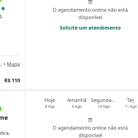
s
O agendamento online não está
s
disponível
Solicite um atendimento
iro Quiroga 151, Salvador
•
Mapa
R$ 110
Hoje
Amanhã
Segunda-feira
Ter,
8 Ago
9 Ago
10 Ago
11 Ago
l
rme
O agendamento online não está
dica,
disponível