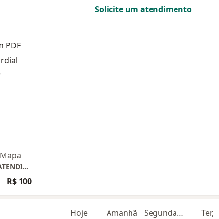
Solicite um atendimento
em PDF
rdial
e
Mapa
SALVADOR / BA - CONSULTÓRIO VIRTUAL - ATENDIMENTO EXCLUSIVAMENTE ONLINE
R$ 100
Hoje
Amanhã
Segunda-feira
Ter,