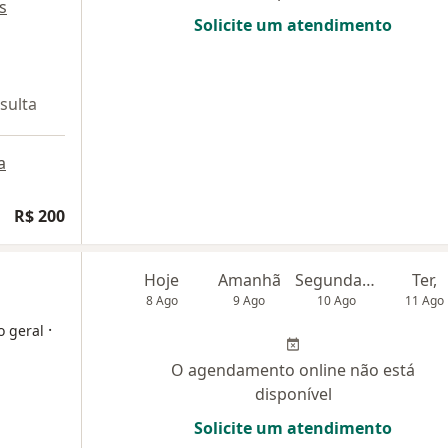
s
Solicite um atendimento
sulta
a
R$ 200
Hoje
Amanhã
Segunda-feira
Ter,
8 Ago
9 Ago
10 Ago
11 Ago
·
o geral
O agendamento online não está
disponível
Solicite um atendimento