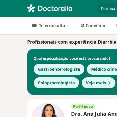
especiali
Teleconsulta
Convênio
Profissionais com experiência Diarréia
Qual especialização você está procurando?
Gastroenterologista
Médico clíni
Coloproctologista
Veja mais
Perfil novo
Dra. Ana Julia An