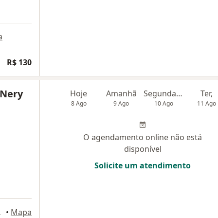
a
R$ 130
 Nery
Hoje
Amanhã
Segunda-feira
Ter,
8 Ago
9 Ago
10 Ago
11 Ago
O agendamento online não está
disponível
Solicite um atendimento
dar), Salvador
•
Mapa