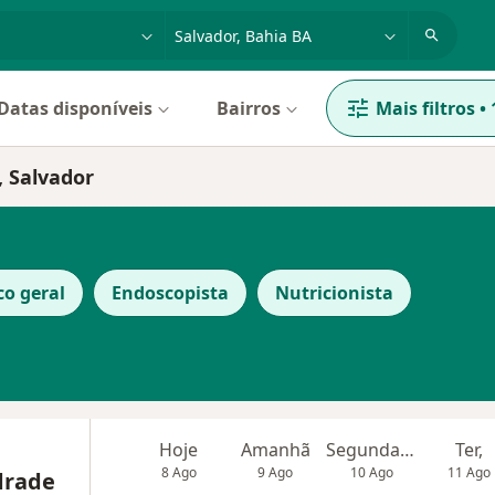
dade, doença ou nome
cidade ou região
Datas disponíveis
Bairros
Mais filtros
•
, Salvador
co geral
Endoscopista
Nutricionista
Hoje
Amanhã
Segunda-feira
Ter,
8 Ago
9 Ago
10 Ago
11 Ago
drade