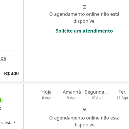
O agendamento online não está
disponível
Solicite um atendimento
pa
R$ 400
Hoje
Amanhã
Segunda-feira
Ter,
8 Ago
9 Ago
10 Ago
11 Ago
l
s
O agendamento online não está
·
ralista
disponível