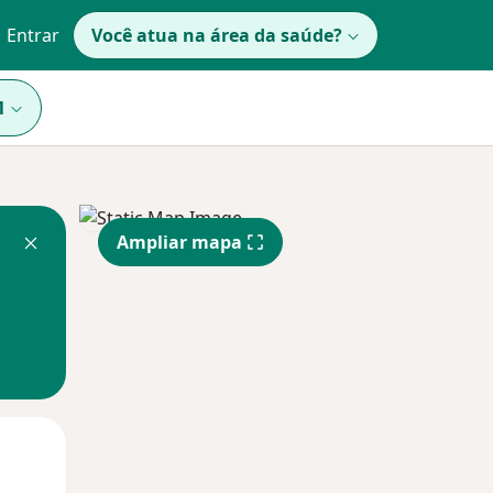
Entrar
Você atua na área da saúde?
1
Ampliar mapa
Qua
Qui,
Sex,
12 Ago
13 Ago
14 Ago