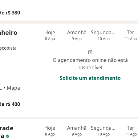
de r$ 380
nheiro
Hoje
Amanhã
Segunda-feira
Ter,
8 Ago
9 Ago
10 Ago
11 Ago
scopista
O agendamento online não está
disponível
Solicite um atendimento
 Bahia, bloco A, 7 andar, sala 7024. Av Prof Magalhaes Neto, 1541, Salvador
•
Mapa
de r$ 400
rade
Hoje
Amanhã
Segunda-feira
Ter,
ra
8 Ago
9 Ago
10 Ago
11 Ago