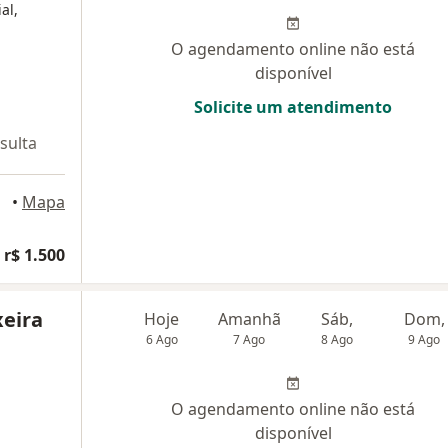
al,
O agendamento online não está
disponível
Solicite um atendimento
sulta
•
Mapa
 r$ 1.500
xeira
Hoje
Amanhã
Sáb,
Dom,
6 Ago
7 Ago
8 Ago
9 Ago
O agendamento online não está
disponível