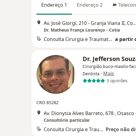
Endereço 1
Endereço 2
Telecon
Av. José Giorgi, 210 - Granja Viana II, Cotia - SP 2 and
Dr. Matheus França Lourenço - Cotia
Consulta Cirurgia e Traumatologia Buco-maxilo-facial
a partir 
Dr. Jefferson Sou
Cirurgião buco-maxilo-faci
·
Mais
Dentista
3 opiniões
CRO 85282
Av. Dionysia Alves Barreto, 678 , Osasco
Consultório particular
Consulta Cirurgia e Traumatologia Buco-maxilo-facial
Preço não di