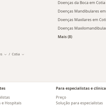
Doenças da Boca em Cotia
Doenças Mandibulares em 
Doenças Maxilares em Cot
Doenças Maxilomandibular
Mais (8)
Cotia
Mais na categoria: D
es
Cotia
Mudar de cidade
Mudar de cidade
tes
Para especialistas e clínic
listas
Preço
s e Hospitais
Solução para especialistas