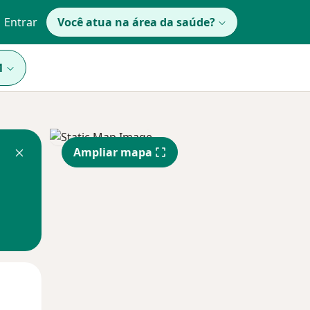
Entrar
Você atua na área da saúde?
1
Ampliar mapa
Segunda-feira
Ter,
Qua
10 Ago
11 Ago
12 Ago