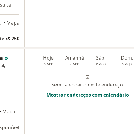
sulta
ar, sala 12, Cotia
•
Mapa
de r$ 250
za
Hoje
Amanhã
Sáb,
Dom,
6 Ago
7 Ago
8 Ago
9 Ago
al,
Sem calendário neste endereço.
Mostrar endereços com calendário
•
Mapa
sponível