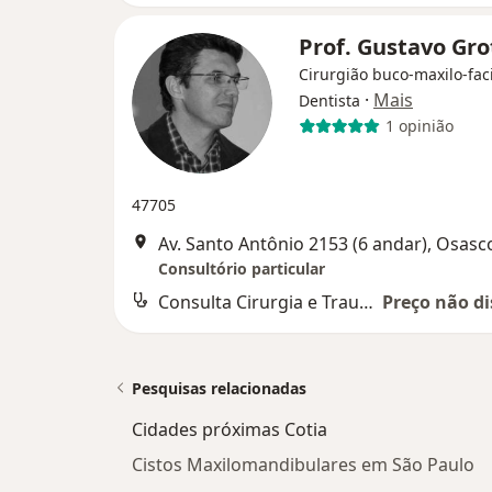
Prof. Gustavo Gr
Cirurgião buco-maxilo-faci
·
Mais
Dentista
1 opinião
47705
Av. Santo Antônio 2153 (6 andar), Osasc
Consultório particular
Consulta Cirurgia e Traumatologia Buco-maxilo-facial
Preço não di
Pesquisas relacionadas
Cidades próximas Cotia
Cistos Maxilomandibulares em São Paulo