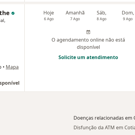
othe
Hoje
Amanhã
Sáb,
Dom,
6 Ago
7 Ago
8 Ago
9 Ago
al,
O agendamento online não está
disponível
Solicite um atendimento
o
•
Mapa
sponível
Doenças relacionadas em 
Disfunção da ATM em Coti