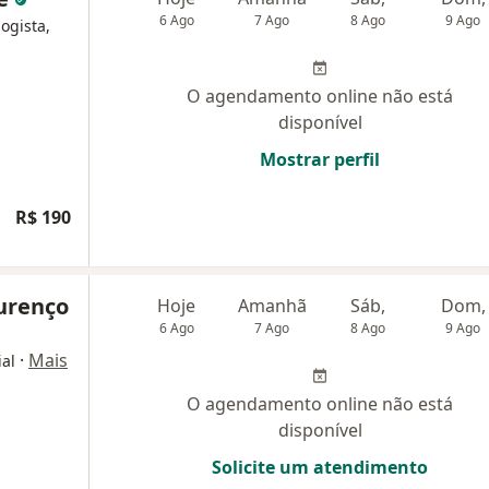
6 Ago
7 Ago
8 Ago
9 Ago
logista,
O agendamento online não está
disponível
Mostrar perfil
R$ 190
ourenço
Hoje
Amanhã
Sáb,
Dom,
6 Ago
7 Ago
8 Ago
9 Ago
·
Mais
ial
O agendamento online não está
disponível
Solicite um atendimento