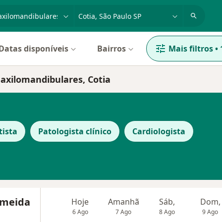
dade, doença ou nome
cidade ou região
Datas disponíveis
Bairros
Mais filtros
•
Maxilomandibulares, Cotia
tista
Patologista clínico
Cardiologista
lmeida
Hoje
Amanhã
Sáb,
Dom,
6 Ago
7 Ago
8 Ago
9 Ago