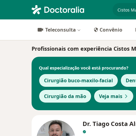
especiali
Teleconsulta
Convênio
Profissionais com experiência Cistos 
Qual especialização você está procurando?
Cirurgião buco-maxilo-facial
Den
Cirurgião da mão
Veja mais
Dr. Tiago Costa A