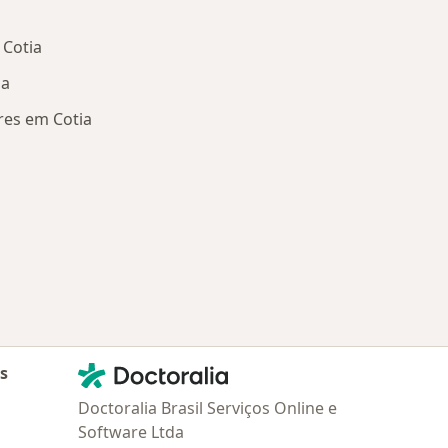
Cotia
ia
es em Cotia
oenças relacionadas em Cotia
Contato
Doctoralia - Homepage
as
Doctoralia Brasil Serviços Online e
Software Ltda