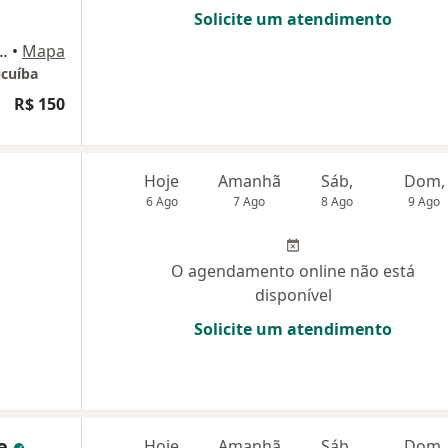
Solicite um atendimento
to Mesquita 5403, Carapicuíba
•
Mapa
icuíba
R$ 150
Hoje
Amanhã
Sáb,
Dom,
6 Ago
7 Ago
8 Ago
9 Ago
O agendamento online não está
disponível
Solicite um atendimento
me
Hoje
Amanhã
Sáb,
Dom,