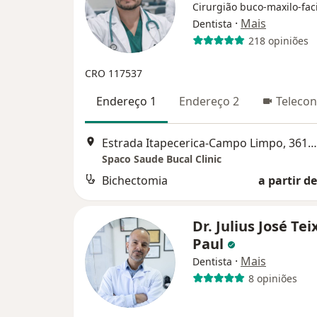
Cirurgião buco-maxilo-faci
·
Mais
Dentista
218 opiniões
CRO 117537
Endereço 1
Endereço 2
Telecon
Estrada Itapecerica-Campo Limpo, 3612, Embu das Artes
Spaco Saude Bucal Clinic
Bichectomia
a partir de
Dr. Julius José Tei
Paul
·
Mais
Dentista
8 opiniões