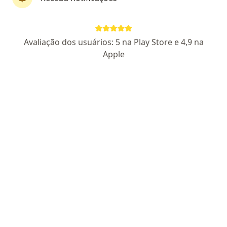
Dr. Julius José Teixeira Paul
Avaliação dos usuários: 5 na Play Store e 4,9 na
·
Mais
Dentista
Apple
8 opiniões
CRO SP 104573
Rua Eduardo Augusto Mesquita 5403, Carapicuíba
•
Mapa
Dr. Julius Paul Odontologia - Unidade Carapicuíba
Consulta Odontológica
R$ 150
Esse especialista não oferece agendamento online para esse endereço.
Solicite um atendimento