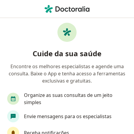
Men
Cistos Maxilomandibulares • Carapicuíba, São Paulo SP
Filtros
• 1
Convênio
Mapa
Profissionais com experiência Cistos
Cuide da sua saúde
Maxilomandibulares, Carapicuíba
Encontre os melhores especialistas e agende uma
consulta. Baixe o App e tenha acesso a ferramentas
Qual especialização você está procurando?
exclusivas e gratuitas.
Dentista
Médico clínico geral
Cardiologis
Organize as suas consultas de um jeito
simples
Envie mensagens para os especialistas
Receba notificações