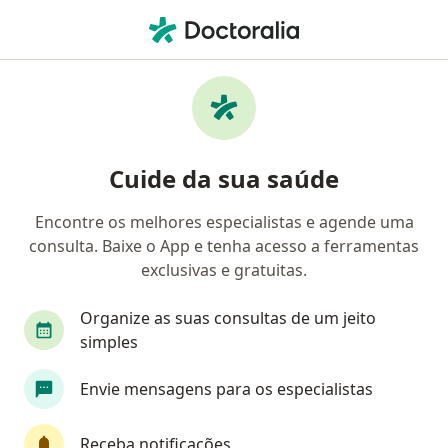
Men
Crenças Limitantes • Atibaia, São Paulo SP
Filtros
• 1
Convênio
Mapa
Profissionais com experiência Crenças
Cuide da sua saúde
limitantes, Atibaia
Encontre os melhores especialistas e agende uma
consulta. Baixe o App e tenha acesso a ferramentas
Qual especialização você está procurando?
exclusivas e gratuitas.
Psicólogo
Psicanalista
Organize as suas consultas de um jeito
simples
Envie mensagens para os especialistas
Receba notificações