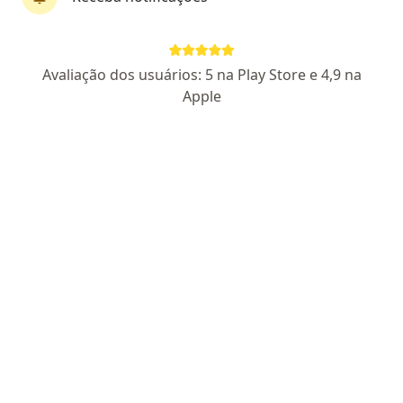
Priscila Morimoto Di Monaco
Avaliação dos usuários: 5 na Play Store e 4,9 na
·
Mais
Psicóloga
Apple
68 opiniões
CRP SP 06/56780
Endereço
Teleconsulta
Av. Nove de Julho 322 sala 02, Atibaia
•
Mapa
Consultorio Atibaia (presencial)
Primeira consulta psicologia
a partir de r$ 145
Esse especialista não oferece agendamento online para esse endereço.
Solicite um atendimento