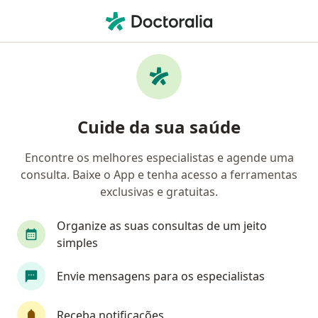
Men
Crise De Identidade • Goiânia, Goiás GO
Filtros
• 1
Convênio
Mapa
Profissionais com experiência Crise de
Cuide da sua saúde
identidade, Goiânia
Encontre os melhores especialistas e agende uma
consulta. Baixe o App e tenha acesso a ferramentas
Qual especialização você está procurando?
exclusivas e gratuitas.
Psicólogo
Psicanalista
Terapeuta comple
Organize as suas consultas de um jeito
simples
Envie mensagens para os especialistas
Receba notificações