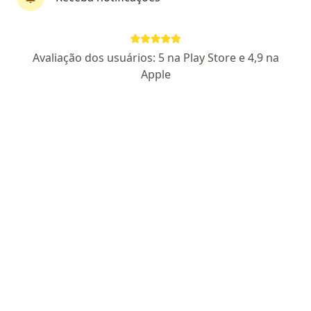
Perfil novo
Avaliação dos usuários: 5 na Play Store e 4,9 na
Dra. Lorena Alves
Apple
Psicóloga
9 opiniões
CRP GO 19126
Endereço
Teleconsulta
Rua C-180, Goiânia
•
Mapa
Clinica Eqpsi
Primeira consulta psicologia
R$ 250
Esse especialista não oferece agendamento online para esse endereço.
Solicite um atendimento