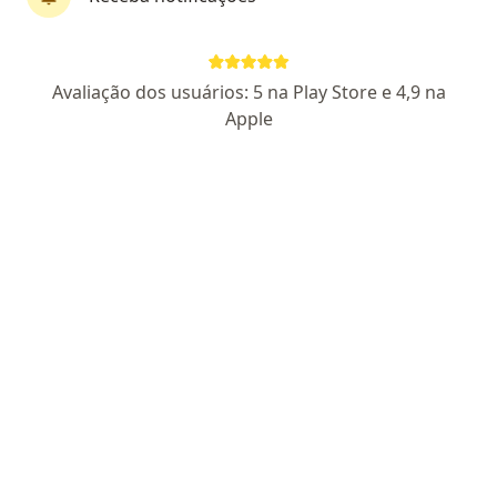
Grasiela Andrade .
Avaliação dos usuários: 5 na Play Store e 4,9 na
·
Mais
Terapeuta complementar
Apple
Certificado Apresentado
Rua Bragança, 188, Extrema
•
Mapa
Bambinos Clínica Integrada
Musicoterapia
R$ 130
Esse especialista não oferece agendamento online para esse endereço.
Solicite um atendimento