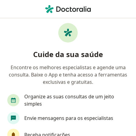
Men
Deficiência Mental • Extrema, Minas Gerais MG
Filtros
• 1
Convênio
Mapa
Profissionais com experiência Deficiência
Cuide da sua saúde
Mental, Extrema
Encontre os melhores especialistas e agende uma
consulta. Baixe o App e tenha acesso a ferramentas
Qual especialização você está procurando?
exclusivas e gratuitas.
Terapeuta complementar
Fisioterapeuta
Organize as suas consultas de um jeito
simples
Envie mensagens para os especialistas
Receba notificações