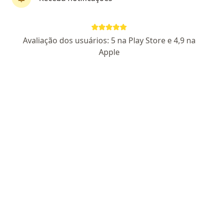
Dra. Elaine Sobral Leite
Avaliação dos usuários: 5 na Play Store e 4,9 na
·
Mais
Dentista, Ortodontista
Apple
102 opiniões
CRO AL 1789
Rua Doutor José Afonso de Melo 118, Maceió
•
Mapa
Dra. Elaine Sobral
Aparelho estético
Consultar valores
Esse especialista não oferece agendamento online para esse endereço.
Solicite um atendimento