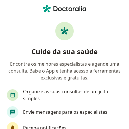
Men
Dentes Tortos • Maceió, Alagoas AL
Filtros
• 1
Convênio
Mapa
Profissionais com experiência Dentes
Cuide da sua saúde
tortos, Maceió
Encontre os melhores especialistas e agende uma
consulta. Baixe o App e tenha acesso a ferramentas
Qual especialização você está procurando?
exclusivas e gratuitas.
Dentista
Ortodontista
Organize as suas consultas de um jeito
simples
Envie mensagens para os especialistas
Receba notificações