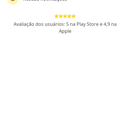
Dra. Andressa Aparecida Luciano Batista
Avaliação dos usuários: 5 na Play Store e 4,9 na
Apple
·
Mais
Ginecologista
18 opiniões
CRM: 218778/SP
RQE Nº: 136502
Rua Carlos Roberto de Melo, 475, Hortolândia
•
Mapa
Royauté Medicina
Consulta ginecologia
Preço não disponível
Esse especialista não oferece agendamento online para esse endereço.
Solicite um atendimento