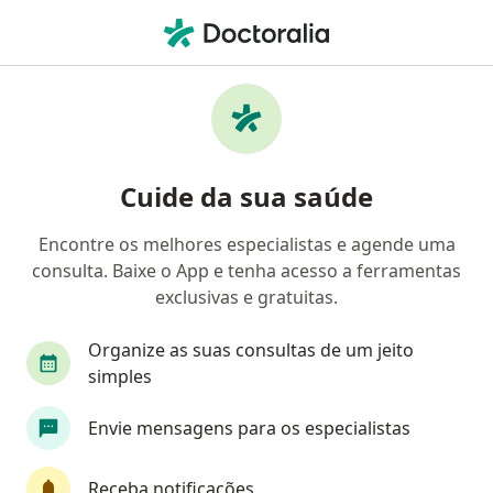
Men
Dismenorréia • Sumaré, SP
Filtros
• 1
Convênio
Mapa
Profissionais com experiência
Cuide da sua saúde
Dismenorréia, Sumaré
Encontre os melhores especialistas e agende uma
consulta. Baixe o App e tenha acesso a ferramentas
Qual especialização você está procurando?
exclusivas e gratuitas.
Ginecologista
Cardiologista
Dermatologi
Organize as suas consultas de um jeito
simples
Envie mensagens para os especialistas
Receba notificações