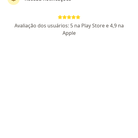
Rafaela Aguiar
Avaliação dos usuários: 5 na Play Store e 4,9 na
·
Mais
Nutricionista
Apple
6 opiniões
CRN3: 56881
Endereço
Teleconsulta
Avenida Ministro Urbâno Marcondes, 260, Guaratinguetá
•
Mapa
Claraclin
Primeira consulta Nutrição
Consultar valores
Esse especialista não oferece agendamento online para esse endereço.
Solicite um atendimento