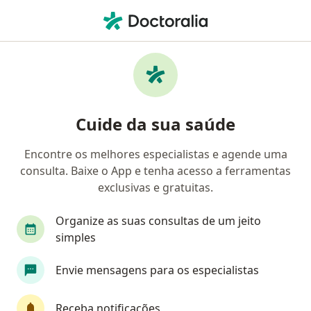
Men
Distrofias Musculares • Guaratinguetá, São Paulo SP
Filtros
• 1
Mapa
Profissionais com experiência Distrofias
Cuide da sua saúde
Musculares, Guaratinguetá
Encontre os melhores especialistas e agende uma
consulta. Baixe o App e tenha acesso a ferramentas
Qual especialização você está procurando?
exclusivas e gratuitas.
Nutricionista
Fisioterapeuta
Psicanalista
Organize as suas consultas de um jeito
simples
Envie mensagens para os especialistas
Receba notificações