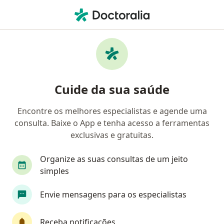
Men
Traumatismos Do Joelho • Guaratinguetá, São Paulo SP
Filtros
• 1
Convênio
Mapa
Profissionais com experiência
Cuide da sua saúde
Traumatismos Do Joelho, Guaratinguetá
Encontre os melhores especialistas e agende uma
consulta. Baixe o App e tenha acesso a ferramentas
Qual especialização você está procurando?
exclusivas e gratuitas.
Ortopedista - Traumatologista
Fisioterapeuta
Organize as suas consultas de um jeito
simples
Envie mensagens para os especialistas
Receba notificações