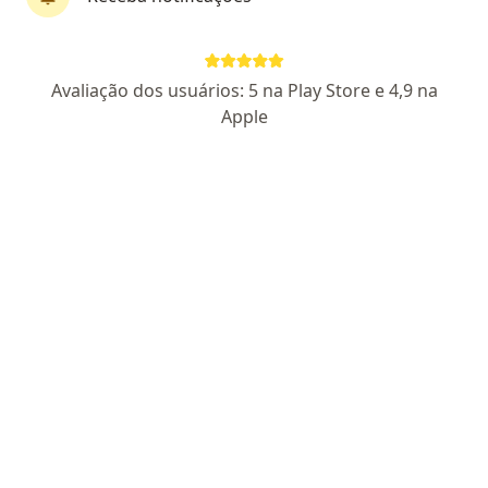
Dr. Nilo Eiji Nakamura
Avaliação dos usuários: 5 na Play Store e 4,9 na
·
Mais
Ortopedista - traumatologista
Apple
8 opiniões
CRM SP 192371
Endereço
Teleconsulta
Rua Aluísio José de Castro 195, Guaratinguetá
•
Mapa
Clínica Moverti
Consulta ortopedia e traumatologia
R$ 350
Esse especialista não oferece agendamento online para esse endereço.
Solicite um atendimento