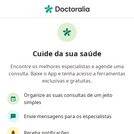
Men
Distúrbio Menstrual • Osasco, São Paulo SP
Filtros
• 1
Convênio
Mapa
Profissionais com experiência Distúrbio
Cuide da sua saúde
menstrual, Osasco
Encontre os melhores especialistas e agende uma
consulta. Baixe o App e tenha acesso a ferramentas
Qual especialização você está procurando?
exclusivas e gratuitas.
Ginecologista
Endocrinologista
Cardiolog
Organize as suas consultas de um jeito
simples
Envie mensagens para os especialistas
Receba notificações