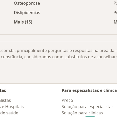
Osteoporose
P
Dislipidemias
P
Mais (15)
M
 De Leydig por cidade
Mais na categoria: Doenças relacionadas
.com.br, principalmente perguntas e respostas na área da
rcunstância, considerados como substitutos de aconselha
tes
Para especialistas e clínic
listas
Preço
s e Hospitais
Solução para especialistas
 de saúde
Solução para clinicas