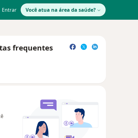
Entrar
Você atua na área da saúde?
ntas frequentes
cê