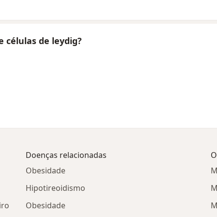
 células de leydig?
Doenças relacionadas
O
Obesidade
M
Hipotireoidismo
M
iro
Obesidade
M