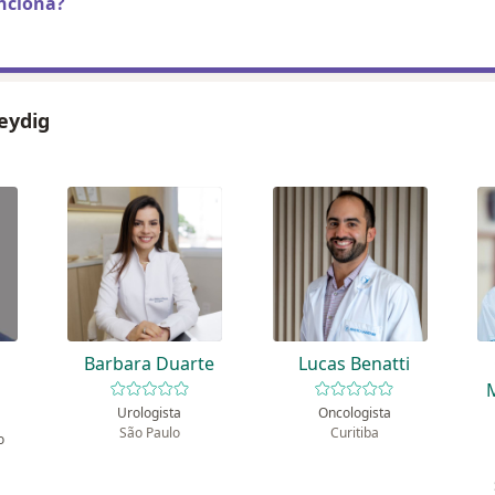
nciona?
leydig
o
Barbara Duarte
Lucas Benatti
Urologista
Oncologista
São Paulo
Curitiba
o