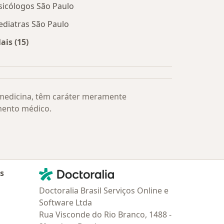
sicólogos São Paulo
ediatras São Paulo
ais (15)
Mais na categoria: Os médicos mais procurados
 medicina, têm caráter meramente
mento médico.
Contato
Doctoralia - Homepage
as
Doctoralia Brasil Serviços Online e
Software Ltda
Rua Visconde do Rio Branco, 1488 -