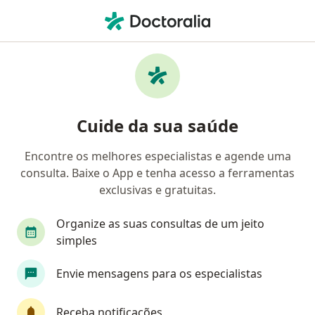
Men
Doenças Das Valvas Cardíacas • Santos, São Paulo SP
Filtros
• 1
Mapa
Profissionais com experiência Doenças Das
Cuide da sua saúde
Valvas Cardíacas, Santos
Encontre os melhores especialistas e agende uma
consulta. Baixe o App e tenha acesso a ferramentas
Qual especialização você está procurando?
exclusivas e gratuitas.
Cardiologista
Médico clínico geral
Organize as suas consultas de um jeito
simples
Envie mensagens para os especialistas
Receba notificações