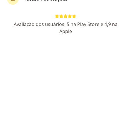
Pagamento online
Avaliação dos usuários: 5 na Play Store e 4,9 na
Dra. Bruna Cogo
Apple
·
Mais
Cardiologista
16 opiniões
CRM SP 192054
RQE: 102759
Especialista em Cardiologia.
Presencial em Santos e Teleconsulta para todos.
Consultas personalizadas para sua saúde cardíaca.
Parcelamento disponível
Endereço
Teleconsulta
Av. Ana Costa, 228, Santos
•
Mapa
Dra. Bruna Cogo