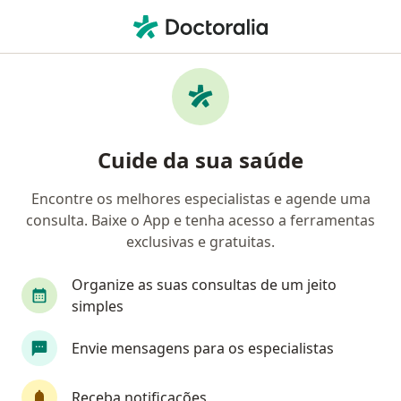
Men
Doenças Do Desenvolvimento Ósseo • Goiânia, Goiás GO
Filtros
• 1
Convênio
Mapa
Profissionais com experiência Doenças Do
Cuide da sua saúde
Desenvolvimento Ósseo, Goiânia
Encontre os melhores especialistas e agende uma
consulta. Baixe o App e tenha acesso a ferramentas
Qual especialização você está procurando?
exclusivas e gratuitas.
Ortopedista - Traumatologista
Endocrinologis
Organize as suas consultas de um jeito
simples
Envie mensagens para os especialistas
Receba notificações