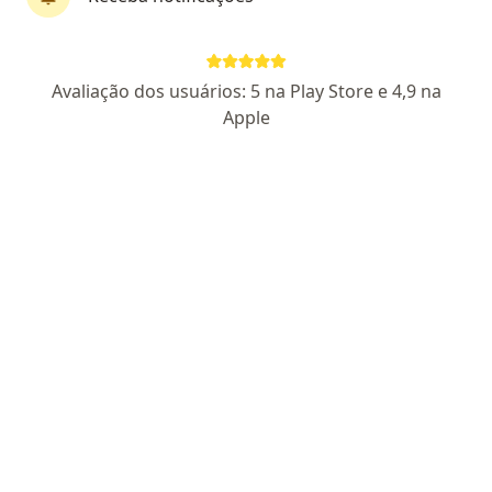
Dra. Júlia Barbotti
Avaliação dos usuários: 5 na Play Store e 4,9 na
·
Mais
Fisioterapeuta
Apple
10 opiniões
412209-F
Rua C-229 Qd 537, Lt 01, Goiânia
•
Mapa
Impulse Fisioterapia
Pilates
Consultar valores
Esse especialista não oferece agendamento online para esse endereço.
Solicite um atendimento