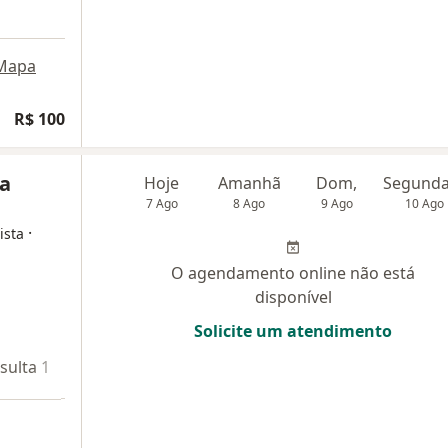
Mapa
R$ 100
sa
Hoje
Amanhã
Dom,
7 Ago
8 Ago
9 Ago
10 Ago
·
ista
O agendamento online não está
disponível
Solicite um atendimento
sulta 1
Teleconsulta 2