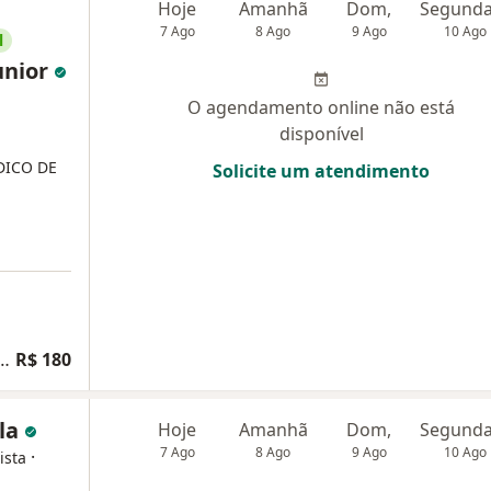
Hoje
Amanhã
Dom,
7 Ago
8 Ago
9 Ago
10 Ago
l
Junior
O agendamento online não está
disponível
DICO DE
Solicite um atendimento
ta Medicina de Família e Comunidade
R$ 180
ola
Hoje
Amanhã
Dom,
7 Ago
8 Ago
9 Ago
10 Ago
·
ista