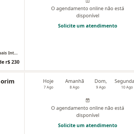
O agendamento online não está
disponível
Solicite um atendimento
Clinica Anshin - Quiropraxia e Terapias Manuais Integrativas
de r$ 230
morim
Hoje
Amanhã
Dom,
7 Ago
8 Ago
9 Ago
10 Ago
O agendamento online não está
disponível
Solicite um atendimento