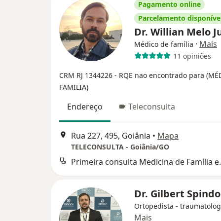
Pagamento online
Parcelamento disponíve
Dr. Willian Melo 
·
Mais
Médico de família
11 opiniões
CRM RJ 1344226
- RQE nao encontrado para (MÉ
FAMILIA)
Endereço
Teleconsulta
Rua 227, 495, Goiânia
•
Mapa
TELECONSULTA - Goiânia/GO
Primeira consul
Dr. Gilbert Spind
Ortopedista - traumatolog
Mais