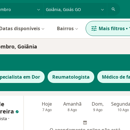
dade, doença ou nome
cidade ou região
Datas disponíveis
Bairros
Mais filtros
•
ombro, Goiânia
pecialista em Dor
Reumatologista
Médico de f
de
Hoje
Amanhã
Dom,
ereira
7 Ago
8 Ago
9 Ago
10 Ago
·
ista