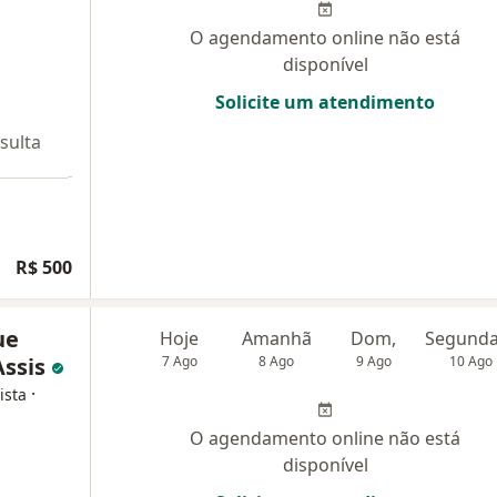
O agendamento online não está
disponível
Solicite um atendimento
sulta
R$ 500
ue
Hoje
Amanhã
Dom,
Assis
7 Ago
8 Ago
9 Ago
10 Ago
·
ista
O agendamento online não está
disponível