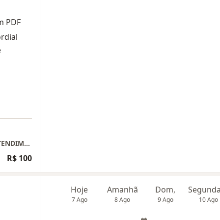
em PDF
rdial
e
GOIÂNIA / GO - CONSULTÓRIO VIRTUAL - ATENDIMENTO EXCLUSIVAMENTE ONLINE
R$ 100
Hoje
Amanhã
Dom,
7 Ago
8 Ago
9 Ago
10 Ago