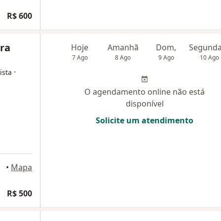
R$ 600
ira
Hoje
Amanhã
Dom,
7 Ago
8 Ago
9 Ago
10 Ago
·
ista
O agendamento online não está
disponível
Solicite um atendimento
•
Mapa
R$ 500