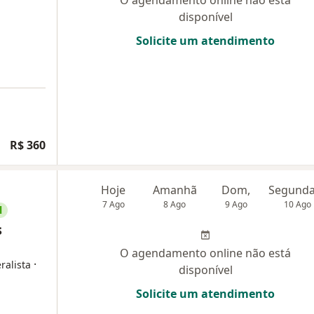
O agendamento online não está
disponível
Solicite um atendimento
R$ 360
Hoje
Amanhã
Dom,
7 Ago
8 Ago
9 Ago
10 Ago
l
s
O agendamento online não está
·
ralista
disponível
Solicite um atendimento