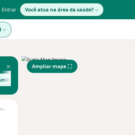
Entrar
Você atua na área da saúde?
1
Ampliar mapa
amília
Médico clínico geral
Veja mais
Segunda-feira
Ter,
Qua
Qui,
11 Ago
12 Ago
13 Ago