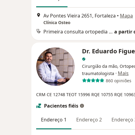
Av Pontes Vieira 2651, Fortaleza
•
Mapa
Clínica Osteo
Primeira consulta ortopedia e traumatologia
a partir 
Dr. Eduardo Figu
Cirurgião da mão, Ortoped
·
Mais
traumatologista
860 opiniões
CRM CE 12748
TEOT 15996
RQE 10755
RQE 1096
Pacientes fiéis
Endereço 1
Endereço 2
Endereço 