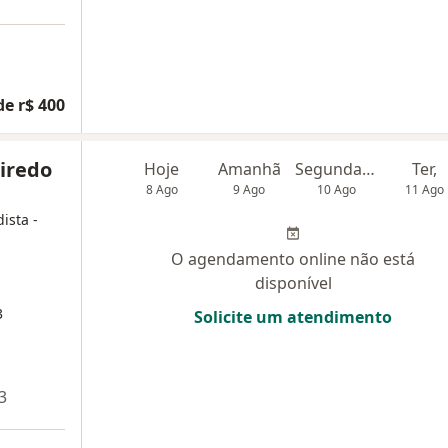
de r$ 400
eiredo
Hoje
Amanhã
Segunda-feira
Ter,
8 Ago
9 Ago
10 Ago
11 Ago
ista -
O agendamento online não está
disponível
3
Solicite um atendimento
3