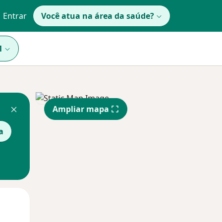
Entrar
Você atua na área da saúde?
1
Ampliar mapa
a
Qua
Qui,
Sex,
12 Ago
13 Ago
14 Ago