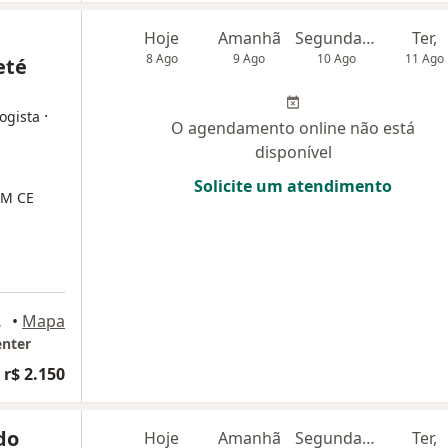
Hoje
Amanhã
Segunda-feira
Ter,
8 Ago
9 Ago
10 Ago
11 Ago
eté
·
ogista
O agendamento online não está
disponível
Solicite um atendimento
M CE
rtaleza
•
Mapa
enter
 r$ 2.150
do
Hoje
Amanhã
Segunda-feira
Ter,