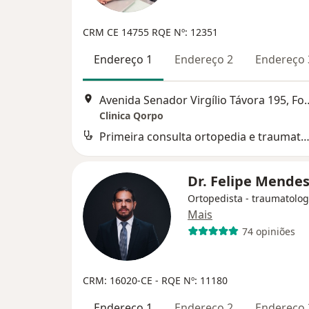
CRM CE 14755
RQE Nº: 12351
Endereço 1
Endereço 2
Endereço 
Avenida Senador Virgílio
Clinica Qorpo
Primeira consulta ortopedia e traumatol
Dr. Felipe Mende
Ortopedista - traumatolog
Mais
74 opiniões
CRM: 16020-CE
- RQE Nº: 11180
Endereço 1
Endereço 2
Endereço 