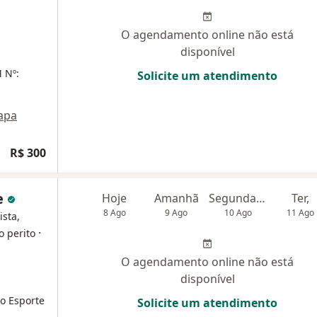
O agendamento online não está
disponível
 Nº:
Solicite um atendimento
apa
R$ 300
e
Hoje
Amanhã
Segunda-feira
Ter,
8 Ago
9 Ago
10 Ago
11 Ago
ista,
·
o perito
O agendamento online não está
disponível
o Esporte
Solicite um atendimento