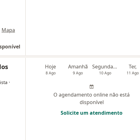
•
Mapa
sponível
dos
Hoje
Amanhã
Segunda-feira
Ter,
8 Ago
9 Ago
10 Ago
11 Ago
·
ista
O agendamento online não está
disponível
Solicite um atendimento