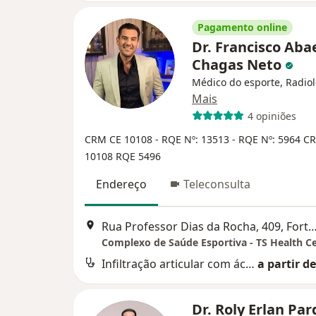
Pagamento online
Dr. Francisco Aba
Chagas Neto
Médico do esporte, Radiol
Mais
4 opiniões
CRM CE 10108
- RQE Nº: 13513
- RQE Nº: 5964
CR
10108
RQE 5496
Endereço
Teleconsulta
Rua Professor Dias da Rocha, 409, Fo
Complexo de Saúde Esportiva - TS Health C
Infiltração articular com ácido hialurônico
a partir de
Dr. Roly Erlan Par