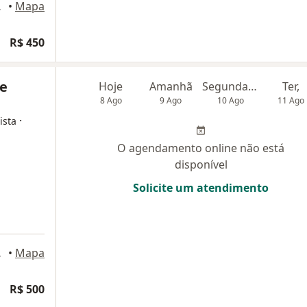
rtaleza
•
Mapa
R$ 450
ue
Hoje
Amanhã
Segunda-feira
Ter,
8 Ago
9 Ago
10 Ago
11 Ago
·
ista
O agendamento online não está
disponível
Solicite um atendimento
rtaleza
•
Mapa
ogia
R$ 500