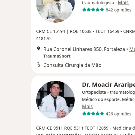
·
Mais
traumatologista
842 opiniões
CRM CE 15194 |
RQE 10638 -
TEOT 16459 - CNRM
418170
Rua Coronel Linhares 950, Fortaleza
•
M
TraumaSport
Consulta Cirurgia da Mão
Dr. Moacir Ararip
Ortopedista - traumatolog
Médico do esporte, Médic
Mais
426 opiniões
CRM-CE 9511
RQE 5311
TEOT 12059
- Medicina d