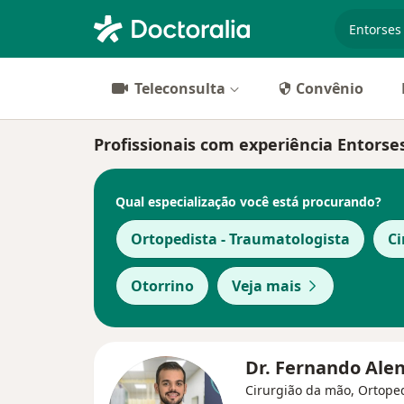
especiali
Teleconsulta
Convênio
Profissionais com experiência Entorse
Qual especialização você está procurando?
Ortopedista - Traumatologista
Ci
Otorrino
Veja mais
Dr. Fernando Ale
Cirurgião da mão, Ortoped