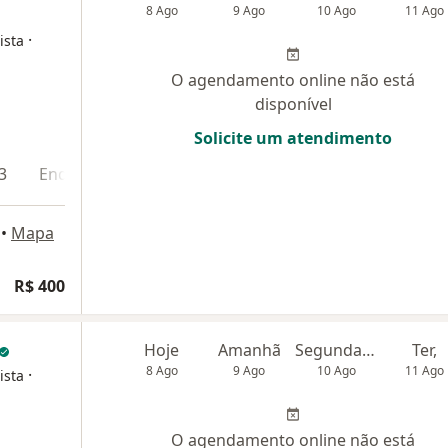
8 Ago
9 Ago
10 Ago
11 Ago
·
ista
O agendamento online não está
disponível
Solicite um atendimento
3
Endereço 4
Endereço 5
•
Mapa
R$ 400
Hoje
Amanhã
Segunda-feira
Ter,
8 Ago
9 Ago
10 Ago
11 Ago
·
ista
O agendamento online não está