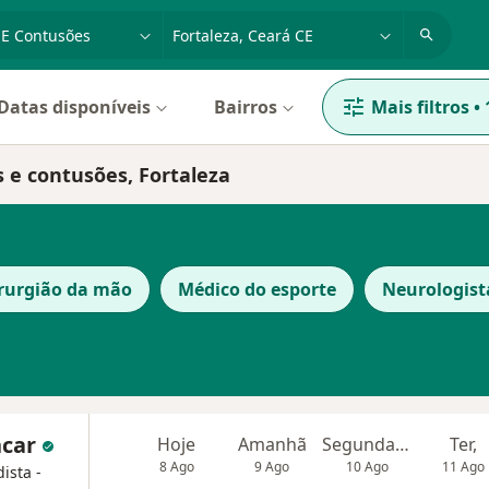
dade, doença ou nome
cidade ou região
Datas disponíveis
Bairros
Mais filtros
•
s e contusões, Fortaleza
rurgião da mão
Médico do esporte
Neurologist
ncar
Hoje
Amanhã
Segunda-feira
Ter,
8 Ago
9 Ago
10 Ago
11 Ago
ista -