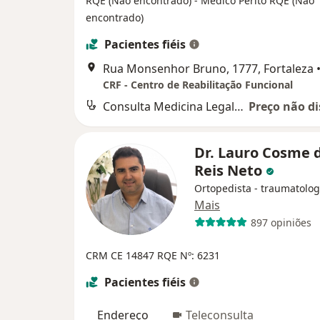
RQE (Não encontrado)
- Médico Perito RQE (Não
encontrado)
Pacientes fiéis
Rua Monsenhor Bruno, 1777, Fortaleza
CRF - Centro de Reabilitação Funcional
Consulta Medicina Legal e Perícia Médica
Preço não di
Dr. Lauro Cosme 
Reis Neto
Ortopedista - traumatolog
Mais
897 opiniões
CRM CE 14847
RQE Nº: 6231
Pacientes fiéis
Endereço
Teleconsulta