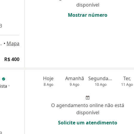
disponível
Mostrar número
3
 Távora 195, Fortaleza
•
Mapa
ogia
R$ 400
s
Hoje
Amanhã
Segunda-feira
Ter,
8 Ago
9 Ago
10 Ago
11 Ago
·
ista
O agendamento online não está
disponível
Solicite um atendimento
3