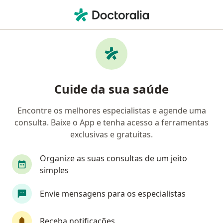
Men
Fígado Gorduroso Alcoólico • Barueri, São Paulo SP
Filtros
• 1
Convênio
Mapa
Profissionais com experiência Fígado
Cuide da sua saúde
gorduroso alcoólico, Barueri
Encontre os melhores especialistas e agende uma
consulta. Baixe o App e tenha acesso a ferramentas
Qual especialização você está procurando?
exclusivas e gratuitas.
Nutricionista
Gastroenterologista
Cirurg
Organize as suas consultas de um jeito
simples
Envie mensagens para os especialistas
Receba notificações