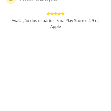
Dra. Débora Boutin
Avaliação dos usuários: 5 na Play Store e 4,9 na
·
Mais
Nutricionista
Apple
89 opiniões
CRN 3: 46022
Endereço 1
Endereço 2
Teleconsulta
Alameda Grajaú, 60 cj 306, Barueri
•
Mapa
Alphaville
Consulta de nutrição
R$ 450
Esse especialista não oferece agendamento online para esse endereço.
Solicite um atendimento