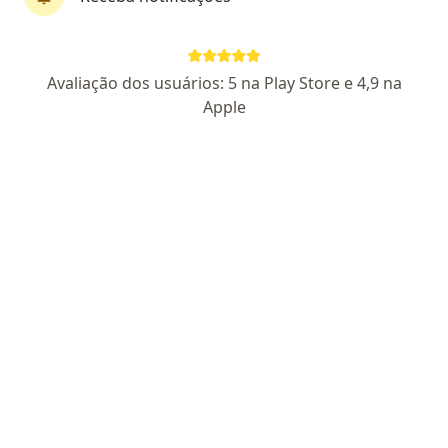
Dr. Vinicius Martins Veiga
Avaliação dos usuários: 5 na Play Store e 4,9 na
·
Mais
Nutricionista
Apple
60 opiniões
CRN DF 19764/P
CLN 111, Bloco A 201/216, Brasília
•
Mapa
Clínica Evoá - Nutrição e Estilo de Vida
Primeira consulta Nutrição
R$ 450
Esse especialista não oferece agendamento online para esse endereço.
Solicite um atendimento