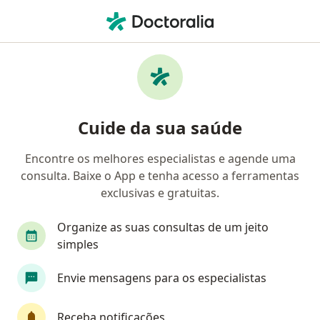
Men
Fígado Gorduroso Alcoólico • Brasília, Distrito Federal DF
Filtros
• 1
Convênio
Mapa
Profissionais com experiência Fígado
Cuide da sua saúde
gorduroso alcoólico, Brasília
Encontre os melhores especialistas e agende uma
consulta. Baixe o App e tenha acesso a ferramentas
Qual especialização você está procurando?
exclusivas e gratuitas.
Nutricionista
Gastroenterologista
Hepato
Organize as suas consultas de um jeito
simples
Envie mensagens para os especialistas
Receba notificações