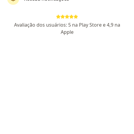
Pagamento online
Parcelamento disponível
Avaliação dos usuários: 5 na Play Store e 4,9 na
Dr. Alexandre Rissate
Apple
·
Mais
Psiquiatra, Médico de família, Médico clínico geral
173 opiniões
CRM SP 235887
- RQE não encontrado para Psiquiatria
- RQE
não encontrado para Medicina da Família
Pacientes fiéis
Endereço
Teleconsulta
Rua Prudente de Moraes, 46, Campinas
•
Mapa
Campinas
Primeira consulta Psiquiatria
R$ 250
Esse especialista não oferece agendamento online para esse endereço.