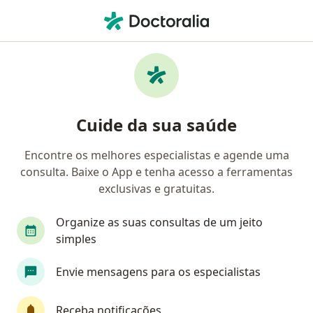
Men
Garganta Inflamada • Campinas, São Paulo SP
Filtros
• 1
Convênio
Mapa
Profissionais com experiência Garganta
Cuide da sua saúde
inflamada, Campinas
Encontre os melhores especialistas e agende uma
consulta. Baixe o App e tenha acesso a ferramentas
Qual especialização você está procurando?
exclusivas e gratuitas.
Otorrino
Médico de família
Médico clínico
Organize as suas consultas de um jeito
simples
Envie mensagens para os especialistas
Receba notificações