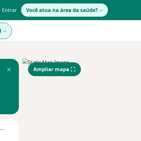
Entrar
Você atua na área da saúde?
1
Ampliar mapa
Segunda-feira
Ter,
Qua
Qui,
11 Ago
12 Ago
13 Ago