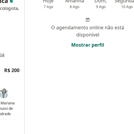
dica
Hoje
Amanhã
Dom,
7 Ago
8 Ago
9 Ago
10 Ago
cologista,
O agendamento online não está
disponível
Mostrar perfil
pa
R$ 200
 Mariana
ussi de
ndrade