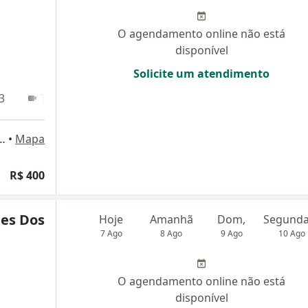
O agendamento online não está
disponível
Solicite um atendimento
3
Teleconsulta
INI, 62 .sala 1013, Osasco
•
Mapa
R$ 400
es Dos
Hoje
Amanhã
Dom,
7 Ago
8 Ago
9 Ago
10 Ago
O agendamento online não está
disponível