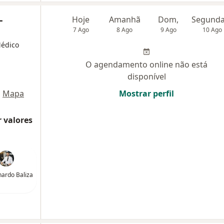
-
Hoje
Amanhã
Dom,
7 Ago
8 Ago
9 Ago
10 Ago
Médico
O agendamento online não está
disponível
•
Mapa
Mostrar perfil
 valores
nardo Baliza