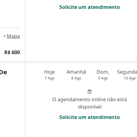
Solicite um atendimento
•
Mapa
R$ 600
 De
Hoje
Amanhã
Dom,
7 Ago
8 Ago
9 Ago
10 Ago
O agendamento online não está
disponível
Solicite um atendimento