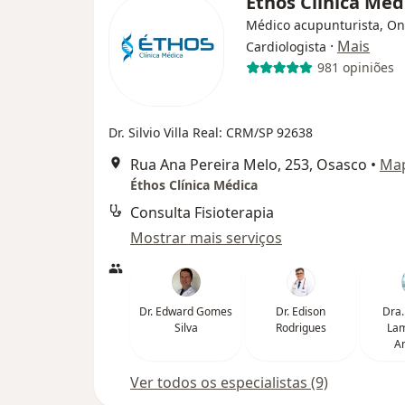
Éthos Clínica Mé
Médico acupunturista, On
·
Mais
Cardiologista
981 opiniões
Dr. Silvio Villa Real: CRM/SP 92638
Rua Ana Pereira Melo, 253, Osasco
•
Ma
Éthos Clínica Médica
Consulta Fisioterapia
Mostrar mais serviços
Dr. Edward Gomes
Dr. Edison
Dra.
Silva
Rodrigues
Lam
A
Ver todos os especialistas (9)