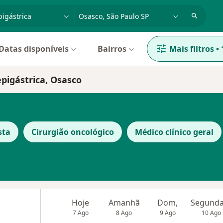
dade, doença ou nome
cidade ou região
Datas disponíveis
Bairros
Mais filtros
•
epigástrica, Osasco
sta
Cirurgião oncológico
Médico clínico geral
Hoje
Amanhã
Dom,
7 Ago
8 Ago
9 Ago
10 Ago