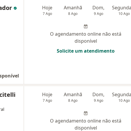
rador
Hoje
Amanhã
Dom,
7 Ago
8 Ago
9 Ago
10 Ago
O agendamento online não está
disponível
Solicite um atendimento
sponível
itelli
Hoje
Amanhã
Dom,
7 Ago
8 Ago
9 Ago
10 Ago
ral
O agendamento online não está
disponível