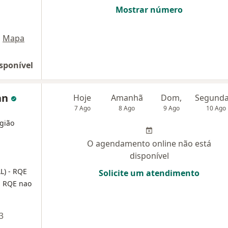
Mostrar número
•
Mapa
sponível
an
Hoje
Amanhã
Dom,
7 Ago
8 Ago
9 Ago
10 Ago
rgião
O agendamento online não está
disponível
AL)
- RQE
Solicite um atendimento
- RQE nao
3