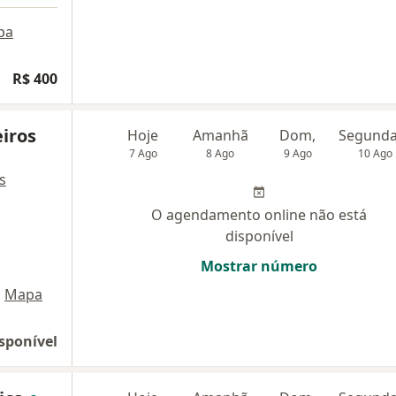
pa
R$ 400
iros
Hoje
Amanhã
Dom,
7 Ago
8 Ago
9 Ago
10 Ago
s
O agendamento online não está
disponível
Mostrar número
•
Mapa
sponível