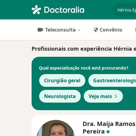
especiali
Teleconsulta
Convênio
Profissionais com experiência Hérnia 
Qual especialização você está procurando?
Cirurgião geral
Gastroenterologi
Neurologista
Veja mais
Dra. Maija Ramos
Pereira