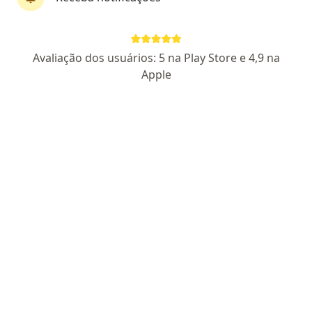
Dr. Magno Cezar A. Souza Junior
Avaliação dos usuários: 5 na Play Store e 4,9 na
·
Mais
Cirurgião geral
Apple
88 opiniões
CRM BA 15884
RQE 22346
Av. Comercial, 210 - Centro, 2º andar, Camaçari
•
Mapa
Completa Unidade Camaçari - Centro Médico Vital
Esse especialista não oferece agendamento online para esse endereço.
Solicite um atendimento