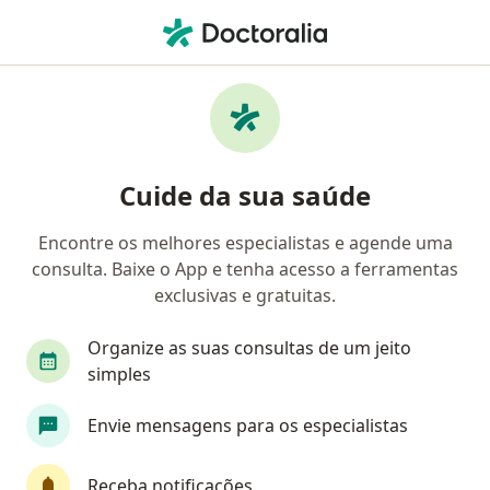
Men
Hérnia Ventral • Camaçari, Bahia BA
Filtros
• 1
Convênio
Mapa
Profissionais com experiência Hérnia
Cuide da sua saúde
Ventral, Camaçari
Encontre os melhores especialistas e agende uma
consulta. Baixe o App e tenha acesso a ferramentas
Qual especialização você está procurando?
exclusivas e gratuitas.
Cirurgião geral
Dermatologista
Oftalmol
Organize as suas consultas de um jeito
simples
Envie mensagens para os especialistas
Receba notificações