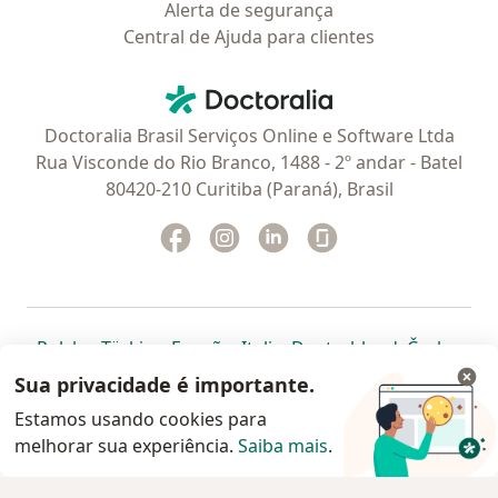
Alerta de segurança
Central de Ajuda para clientes
Contato
Doctoralia - Homepage
Doctoralia Brasil Serviços Online e Software Ltda
Rua Visconde do Rio Branco, 1488 - 2º andar - Batel
80420-210 Curitiba (Paraná), Brasil
Facebook
abre num novo separador
Instagram
abre num novo separador
Linkedin
abre num novo separad
Glassdoor
abre num novo se
abre num novo separador
abre num novo separador
abre num novo separador
abre num novo separado
abre num n
abre
Polska
,
Türkiye
,
España
,
Italia
,
Deutschland
,
Česko
,
abre num novo separador
abre num novo separador
abre num novo separador
abre num novo separa
abre num no
abre n
Portugal
,
México
,
Chile
,
Brasil
,
Argentina
,
Perú
,
Sua privacidade é importante.
abre num novo separad
Colombia
Estamos usando cookies para
melhorar sua experiência.
www.doctoralia.com.br © 2026 - Agende agora sua
Saiba mais
.
consulta