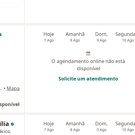
Hoje
Amanhã
Dom,
7 Ago
8 Ago
9 Ago
10 Ago
O agendamento online não está
disponível
Solicite um atendimento
Torre B 21º andar – Águas Claras Sírio Libanes, Águas Claras
•
Mapa
sponível
ília
Hoje
Amanhã
Dom,
7 Ago
8 Ago
9 Ago
10 Ago
ácico,