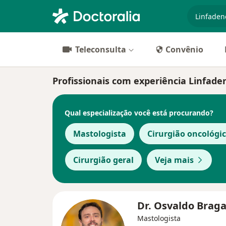
especiali
Teleconsulta
Convênio
Profissionais com experiência Linfaden
Qual especialização você está procurando?
Mastologista
Cirurgião oncológi
Cirurgião geral
Veja mais
Dr. Osvaldo Brag
Mastologista