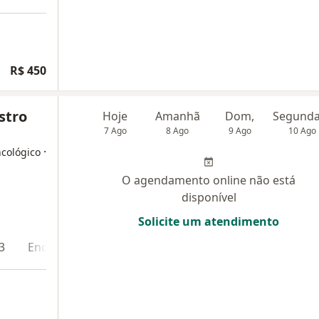
R$ 450
stro
Hoje
Amanhã
Dom,
7 Ago
8 Ago
9 Ago
10 Ago
·
ncológico
O agendamento online não está
disponível
Solicite um atendimento
3
Endereço 4
Teleconsulta