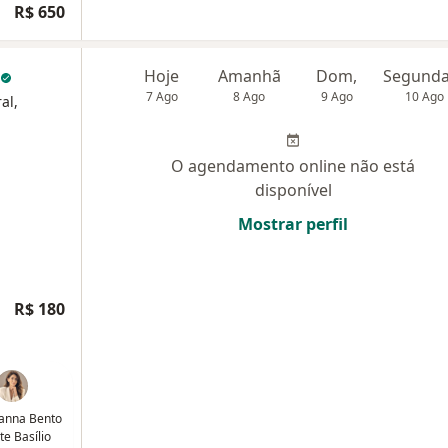
R$ 650
Hoje
Amanhã
Dom,
7 Ago
8 Ago
9 Ago
10 Ago
al,
O agendamento online não está
disponível
Mostrar perfil
R$ 180
lanna Bento
te Basílio