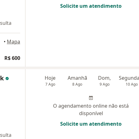
Solicite um atendimento
sulta
•
Mapa
R$ 600
ak
Hoje
Amanhã
Dom,
7 Ago
8 Ago
9 Ago
10 Ago
O agendamento online não está
disponível
Solicite um atendimento
sulta