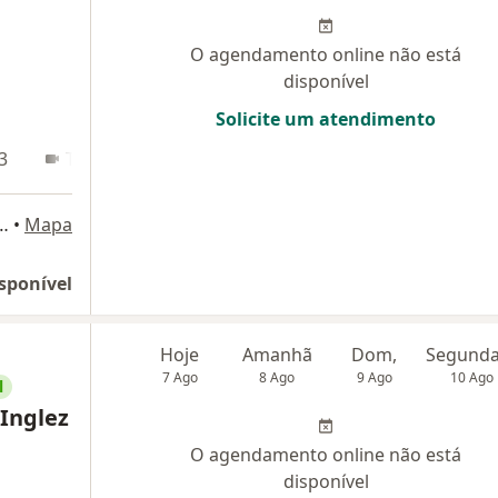
O agendamento online não está
disponível
Solicite um atendimento
3
Teleconsulta
 L2 Sul Sala 210 - Asa Sul, Brasília - DF, 70200-730, Brasília
•
Mapa
sponível
Hoje
Amanhã
Dom,
7 Ago
8 Ago
9 Ago
10 Ago
l
 Inglez
O agendamento online não está
disponível