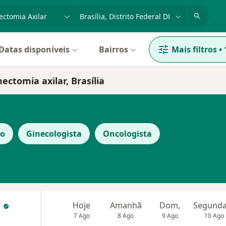
dade, doença ou nome
cidade ou região
Datas disponíveis
Bairros
Mais filtros
•
ectomia axilar, Brasília
co
Ginecologista
Oncologista
a
Hoje
Amanhã
Dom,
7 Ago
8 Ago
9 Ago
10 Ago