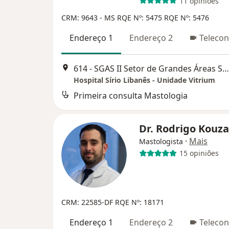
11 opiniões
CRM: 9643 - MS
RQE Nº: 5475
RQE Nº: 5476
Endereço 1
Endereço 2
Telecon
614 - SGAS II Setor de Grandes Áreas Sul 614 - Asa Sul, Brasília
Hospital Sírio Libanês - Unidade Vitrium
Primeira consulta Mastologia
Dr. Rodrigo Kouz
·
Mais
Mastologista
15 opiniões
CRM: 22585-DF
RQE Nº: 18171
Endereço 1
Endereço 2
Telecon