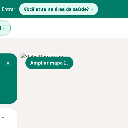
Entrar
Você atua na área da saúde?
1
Ampliar mapa
Segunda-feira
Ter,
Qua
Qui,
11 Ago
12 Ago
13 Ago