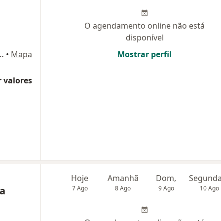
O agendamento online não está
disponível
Torre B 21º andar – Águas Claras Sírio Libanes, Águas Claras
•
Mapa
Mostrar perfil
 valores
Hoje
Amanhã
Dom,
a
7 Ago
8 Ago
9 Ago
10 Ago