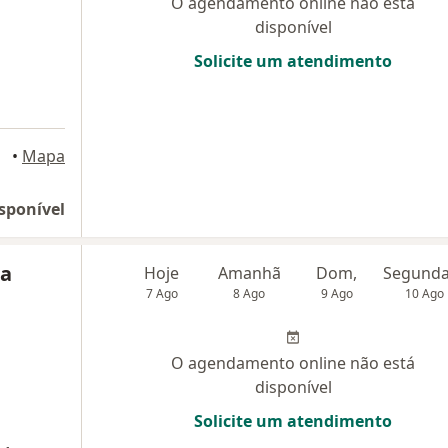
O agendamento online não está
disponível
Solicite um atendimento
•
Mapa
sponível
na
Hoje
Amanhã
Dom,
7 Ago
8 Ago
9 Ago
10 Ago
O agendamento online não está
disponível
Solicite um atendimento