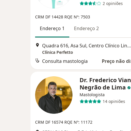
2 opiniões
CRM DF 14428
RQE Nº: 7503
Endereço 1
Endereço 2
Quadra 616, Asa Sul, Centro Clínico Linea Vitta, 3º Andar (Cobertura), Brasília
Clínica Perfetto
Consulta mastologia
Preço não di
Dr. Frederico Via
Negrão de Lima
Mastologista
14 opiniões
CRM DF 16574
RQE Nº: 11172