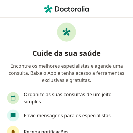
Men
Melanoma • Maceió, Alagoas AL
Filtros
• 1
Convênio
Mapa
Profissionais com experiência Melanoma,
Cuide da sua saúde
Maceió
Encontre os melhores especialistas e agende uma
consulta. Baixe o App e tenha acesso a ferramentas
Qual especialização você está procurando?
exclusivas e gratuitas.
Cirurgião geral
Dermatologista
Oncologi
Organize as suas consultas de um jeito
simples
Envie mensagens para os especialistas
Receba notificações