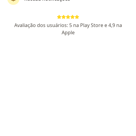
Dr. Rodolfo Tibério
Avaliação dos usuários: 5 na Play Store e 4,9 na
·
Mais
Cirurgião oncológico, Cirurgião geral
Apple
66 opiniões
CRM-AL 5500
RQE 3665
Endereço 1
Endereço 2
Endereço 3
Endereç
Rua Hugo Corrêa Paes 253, Maceió
•
Mapa
Arthur Ramos - Rede Dor
Consulta Cancerologia
Preço não disponível
Esse especialista não oferece agendamento online para esse endereço.
Solicite um atendimento