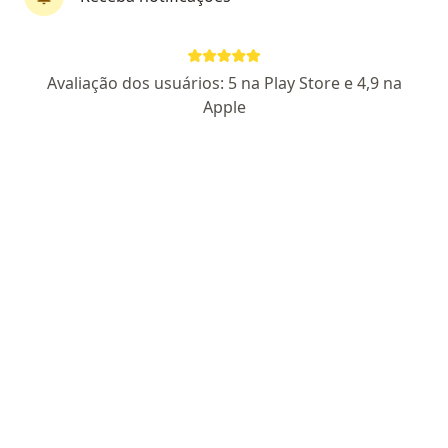
Perfil novo
Avaliação dos usuários: 5 na Play Store e 4,9 na
Dra. Lorena Alves
Apple
Psicóloga
9 opiniões
CRP GO 19126
Endereço
Teleconsulta
Rua C-180, Goiânia
•
Mapa
Clinica Eqpsi
Primeira consulta psicologia
R$ 250
Esse especialista não oferece agendamento online para esse endereço.
Solicite um atendimento