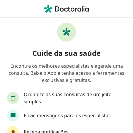
Men
Relacionamento Tóxico • Goiânia, Goiás GO
Filtros
• 1
Convênio
Mapa
Profissionais com experiência
Cuide da sua saúde
Relacionamento tóxico, Goiânia
Encontre os melhores especialistas e agende uma
consulta. Baixe o App e tenha acesso a ferramentas
Qual especialização você está procurando?
exclusivas e gratuitas.
Psicólogo
Psicanalista
Terapeuta comple
Organize as suas consultas de um jeito
simples
Envie mensagens para os especialistas
Receba notificações