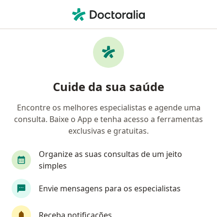
Men
Rinite • Guaratinguetá, São Paulo SP
Filtros
• 1
Convênio
Mapa
Profissionais com experiência Rinite,
Cuide da sua saúde
Guaratinguetá
Encontre os melhores especialistas e agende uma
consulta. Baixe o App e tenha acesso a ferramentas
Qual especialização você está procurando?
exclusivas e gratuitas.
Otorrino
Alergista
Generalista
Pedia
Organize as suas consultas de um jeito
simples
Envie mensagens para os especialistas
Receba notificações