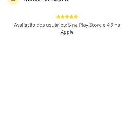
Pagamento online
Parcelamento disponível
Avaliação dos usuários: 5 na Play Store e 4,9 na
Dr. Lucas Maldonado
Apple
·
Mais
Otorrino
5 opiniões
CRM SP 121016 - RQE 79227
Endereço
Teleconsulta
Avenida Ministro Urbâno Marcondes, 135, Guaratinguetá
•
Mapa
Intervalemed - Centro Medico Integrado LTDA
Primeira consulta Otorrinolaringologia
R$ 400
Esse especialista não oferece agendamento online para esse endereço.
Solicite um atendimento