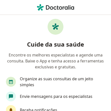
Men
Transtorno Da Ansiedade • Mauá, São Paulo SP
Filtros
• 1
Convênio
Mapa
Profissionais com experiência Transtorno da
Cuide da sua saúde
ansiedade, Mauá
Encontre os melhores especialistas e agende uma
consulta. Baixe o App e tenha acesso a ferramentas
Qual especialização você está procurando?
exclusivas e gratuitas.
Psicólogo
Psicanalista
Médico Acupuntur
Organize as suas consultas de um jeito
simples
Envie mensagens para os especialistas
Receba notificações