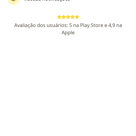
Alessandra Melo
Avaliação dos usuários: 5 na Play Store e 4,9 na
·
Mais
Psicóloga
Apple
25 opiniões
CRP SP 217314
Endereço
Teleconsulta
Mauá
•
Mapa
Alessandra Melo
Primeira consulta psicologia
R$ 170
Esse especialista não oferece agendamento online para esse endereço.
Solicite um atendimento