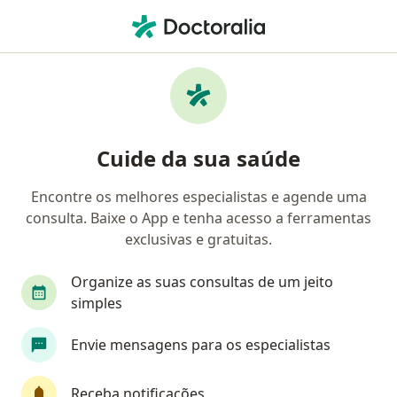
Men
Depressão Pós-Parto • Osasco, São Paulo SP
Filtros
• 1
Convênio
Mapa
Profissionais com experiência Depressão
Cuide da sua saúde
pós-parto, Osasco
Encontre os melhores especialistas e agende uma
consulta. Baixe o App e tenha acesso a ferramentas
Qual especialização você está procurando?
exclusivas e gratuitas.
Psicólogo
Psiquiatra
Ginecologista
P
Organize as suas consultas de um jeito
simples
Envie mensagens para os especialistas
Receba notificações