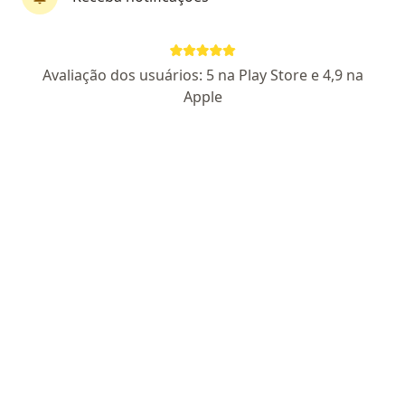
Edmilson Dos Reis Santos
Avaliação dos usuários: 5 na Play Store e 4,9 na
·
Mais
Psicólogo
Apple
5 opiniões
CRP SP 185968
Pacientes fiéis
Rua Dona Primitiva Vianco 679, Osasco
•
Mapa
Clinica da Cidade - Osasco
Consulta Psicologia
R$ 150
Esse especialista não oferece agendamento online para esse endereço.
Solicite um atendimento