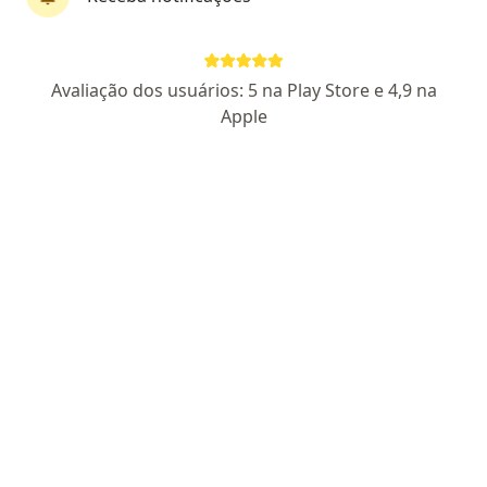
Dr. Wallysson Aniceto
Avaliação dos usuários: 5 na Play Store e 4,9 na
·
Mais
Psiquiatra, Médico perito, Médico clínico geral
Apple
74 opiniões
CRM DF 33233
RQE Não Encontrada (MÉDICO PERITO)
RQE
Não Encontrada (PSIQUIATRA)
MÉDICO com pós-graduação
em (PSIQUIATRIA), NÃO ESPECIALISTA
Ansiedade, TDAH, depressão, insônia e
concentração
Consulta sem pressa, tratamento individualizado
Acesso facilitado ao médico e acompanhamento
Endereço
Teleconsulta
Shis Qi 7 Bloco C 7, Brasília
•
Mapa
Somente Teleconsulta