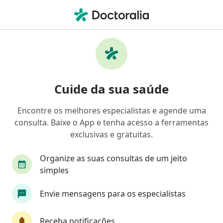
Men
Transtornos Do Despertar Do Sono • Brasília, Distrito Federal DF
Filtros
• 1
Convênio
Mapa
Profissionais com experiência Transtornos
Cuide da sua saúde
Do Despertar Do Sono, Brasília
Encontre os melhores especialistas e agende uma
consulta. Baixe o App e tenha acesso a ferramentas
Qual especialização você está procurando?
exclusivas e gratuitas.
Psicólogo
Psiquiatra
Psicanalista
Méd
Organize as suas consultas de um jeito
simples
Envie mensagens para os especialistas
Receba notificações