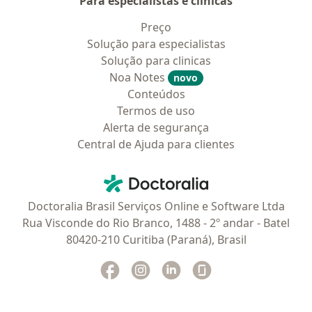
Para especialistas e clínicas
Preço
Solução para especialistas
Solução para clinicas
Noa Notes
novo
Conteúdos
Termos de uso
Alerta de segurança
Central de Ajuda para clientes
Contato
Doctoralia - Homepage
Doctoralia Brasil Serviços Online e Software Ltda
Rua Visconde do Rio Branco, 1488 - 2º andar - Batel
80420-210 Curitiba (Paraná), Brasil
Facebook
abre num novo separador
Instagram
abre num novo separador
Linkedin
abre num novo separad
Glassdoor
abre num novo se